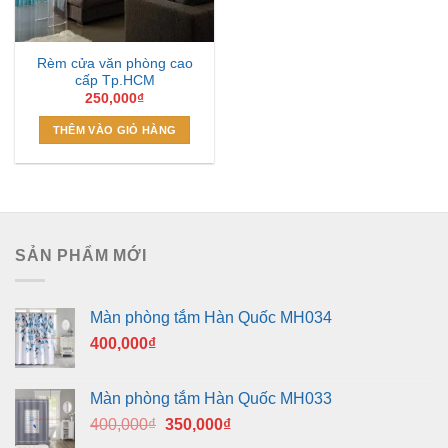
Rèm cửa văn phòng cao
cấp Tp.HCM
250,000
₫
THÊM VÀO GIỎ HÀNG
SẢN PHẨM MỚI
Màn phòng tắm Hàn Quốc MH034
400,000
₫
Màn phòng tắm Hàn Quốc MH033
Giá
Giá
400,000
₫
350,000
₫
gốc
hiện