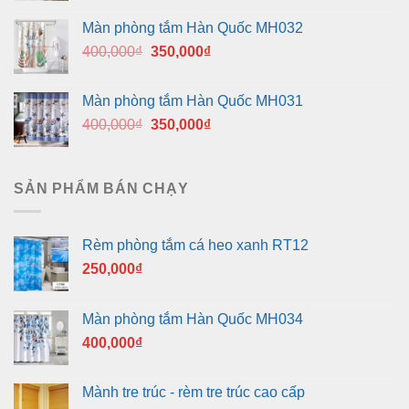
là:
tại
Màn phòng tắm Hàn Quốc MH032
400,000₫.
là:
Giá
Giá
400,000
₫
350,000
₫
350,000₫.
gốc
hiện
là:
tại
Màn phòng tắm Hàn Quốc MH031
400,000₫.
là:
Giá
Giá
400,000
₫
350,000
₫
350,000₫.
gốc
hiện
là:
tại
400,000₫.
là:
SẢN PHẨM BÁN CHẠY
350,000₫.
Rèm phòng tắm cá heo xanh RT12
250,000
₫
Màn phòng tắm Hàn Quốc MH034
400,000
₫
Mành tre trúc - rèm tre trúc cao cấp