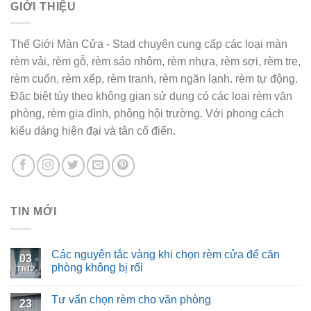
GIỚI THIỆU
Thế Giới Màn Cửa - Stad chuyên cung cấp các loại màn
rèm vải, rèm gỗ, rèm sáo nhôm, rèm nhựa, rèm sợi, rèm tre,
rèm cuốn, rèm xếp, rèm tranh, rèm ngăn lạnh. rèm tự động.
Đặc biệt tùy theo không gian sử dụng có các loại rèm văn
phòng, rèm gia đình, phông hội trường. Với phong cách
kiểu dáng hiện đại và tân cổ điển.
TIN MỚI
Các nguyên tắc vàng khi chọn rèm cửa để căn
03
phòng không bị rối
Th12
Tư vấn chọn rèm cho văn phòng
23