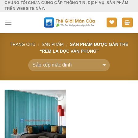
CHÚNG TÔI CHƯA CUNG CẤP THÔNG TIN, DỊCH VỤ, SẢN PHẨM
Skip
TRÊN WEBSITE NÀY.
to
content
TRANG CHỦ
SẢN PHẨM
SẢN PHẨM ĐƯỢC GẮN THẺ
/
/
“RÈM LÁ DỌC VĂN PHÒNG”
Add to
Wishlist