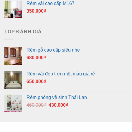
Rèm vải cao cấp M167
350,000
₫
TOP ĐÁNH GIÁ
Rèm gỗ cao cấp siêu nhẹ
680,000
₫
Rèm vải đẹp trơn một màu giá rẻ
650,000
₫
Rèm phòng vệ sinh Thái Lan
Giá
Giá
460,000
₫
430,000
₫
gốc
hiện
là:
tại
460,000₫.
là:
430,000₫.