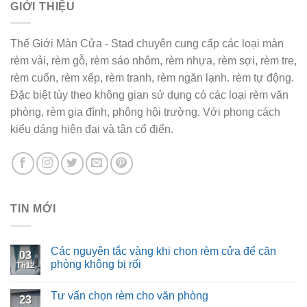
GIỚI THIỆU
Thế Giới Màn Cửa - Stad chuyên cung cấp các loại màn
rèm vải, rèm gỗ, rèm sáo nhôm, rèm nhựa, rèm sợi, rèm tre,
rèm cuốn, rèm xếp, rèm tranh, rèm ngăn lạnh. rèm tự động.
Đặc biệt tùy theo không gian sử dụng có các loại rèm văn
phòng, rèm gia đình, phông hội trường. Với phong cách
kiểu dáng hiện đại và tân cổ điển.
TIN MỚI
Các nguyên tắc vàng khi chọn rèm cửa để căn
03
phòng không bị rối
Th12
Tư vấn chọn rèm cho văn phòng
23