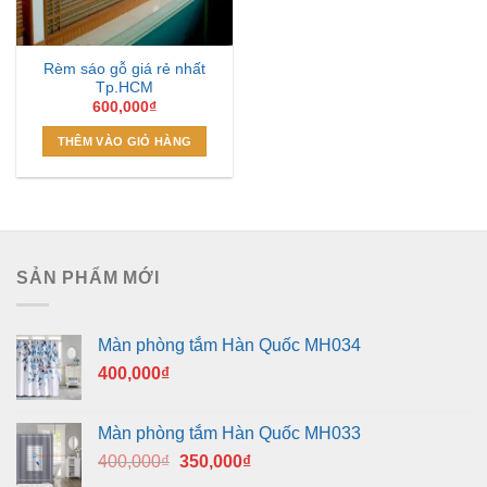
Rèm sáo gỗ giá rẻ nhất
Tp.HCM
600,000
₫
THÊM VÀO GIỎ HÀNG
SẢN PHẨM MỚI
Màn phòng tắm Hàn Quốc MH034
400,000
₫
Màn phòng tắm Hàn Quốc MH033
Giá
Giá
400,000
₫
350,000
₫
gốc
hiện