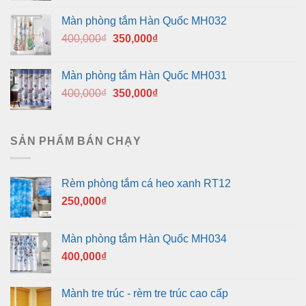
là:
tại
Màn phòng tắm Hàn Quốc MH032
400,000₫.
là:
Giá
Giá
400,000
₫
350,000
₫
350,000₫.
gốc
hiện
là:
tại
Màn phòng tắm Hàn Quốc MH031
400,000₫.
là:
Giá
Giá
400,000
₫
350,000
₫
350,000₫.
gốc
hiện
là:
tại
400,000₫.
là:
SẢN PHẨM BÁN CHẠY
350,000₫.
Rèm phòng tắm cá heo xanh RT12
250,000
₫
Màn phòng tắm Hàn Quốc MH034
400,000
₫
Mành tre trúc - rèm tre trúc cao cấp