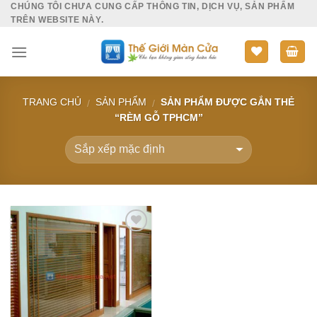
CHÚNG TÔI CHƯA CUNG CẤP THÔNG TIN, DỊCH VỤ, SẢN PHẨM
Skip
TRÊN WEBSITE NÀY.
to
content
TRANG CHỦ
SẢN PHẨM
SẢN PHẨM ĐƯỢC GẮN THẺ
/
/
“RÈM GỖ TPHCM”
Add to
Wishlist