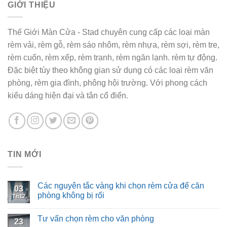
GIỚI THIỆU
Thế Giới Màn Cửa - Stad chuyên cung cấp các loại màn
rèm vải, rèm gỗ, rèm sáo nhôm, rèm nhựa, rèm sợi, rèm tre,
rèm cuốn, rèm xếp, rèm tranh, rèm ngăn lạnh. rèm tự động.
Đặc biệt tùy theo không gian sử dụng có các loại rèm văn
phòng, rèm gia đình, phông hội trường. Với phong cách
kiểu dáng hiện đại và tân cổ điển.
TIN MỚI
Các nguyên tắc vàng khi chọn rèm cửa để căn
03
phòng không bị rối
Th12
Tư vấn chọn rèm cho văn phòng
23