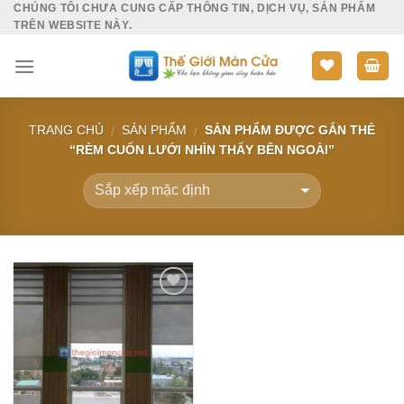
CHÚNG TÔI CHƯA CUNG CẤP THÔNG TIN, DỊCH VỤ, SẢN PHẨM
Skip
TRÊN WEBSITE NÀY.
to
content
TRANG CHỦ
SẢN PHẨM
SẢN PHẨM ĐƯỢC GẮN THẺ
/
/
“RÈM CUỐN LƯỚI NHÌN THẤY BÊN NGOÀI”
Add to
Wishlist