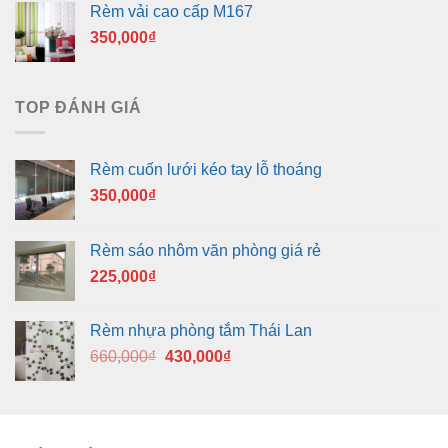
Rèm vải cao cấp M167
350,000
₫
TOP ĐÁNH GIÁ
Rèm cuốn lưới kéo tay lỗ thoáng
350,000
₫
Rèm sáo nhôm văn phòng giá rẻ
225,000
₫
Rèm nhựa phòng tắm Thái Lan
Giá
Giá
660,000
₫
430,000
₫
gốc
hiện
là:
tại
660,000₫.
là:
430,000₫.