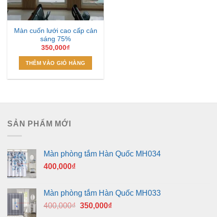
Màn cuốn lưới cao cấp cản
sáng 75%
350,000
₫
THÊM VÀO GIỎ HÀNG
SẢN PHẨM MỚI
Màn phòng tắm Hàn Quốc MH034
400,000
₫
Màn phòng tắm Hàn Quốc MH033
Giá
Giá
400,000
₫
350,000
₫
gốc
hiện