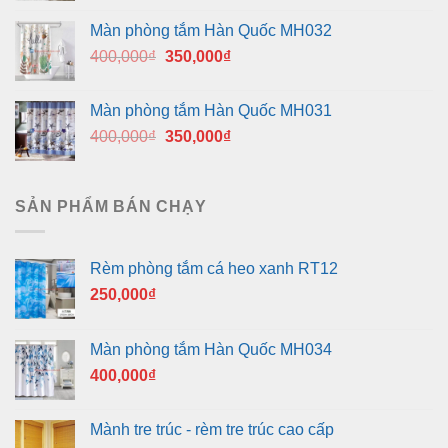
là:
tại
Màn phòng tắm Hàn Quốc MH032
400,000₫.
là:
Giá
Giá
400,000
₫
350,000
₫
350,000₫.
gốc
hiện
là:
tại
Màn phòng tắm Hàn Quốc MH031
400,000₫.
là:
Giá
Giá
400,000
₫
350,000
₫
350,000₫.
gốc
hiện
là:
tại
400,000₫.
là:
SẢN PHẨM BÁN CHẠY
350,000₫.
Rèm phòng tắm cá heo xanh RT12
250,000
₫
Màn phòng tắm Hàn Quốc MH034
400,000
₫
Mành tre trúc - rèm tre trúc cao cấp