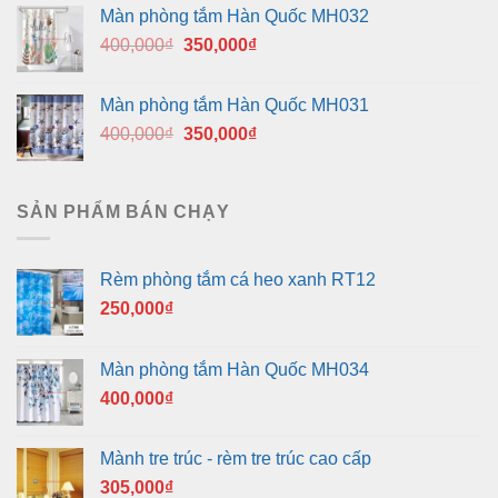
là:
tại
Màn phòng tắm Hàn Quốc MH032
400,000₫.
là:
Giá
Giá
400,000
₫
350,000
₫
350,000₫.
gốc
hiện
là:
tại
Màn phòng tắm Hàn Quốc MH031
400,000₫.
là:
Giá
Giá
400,000
₫
350,000
₫
350,000₫.
gốc
hiện
là:
tại
400,000₫.
là:
SẢN PHẨM BÁN CHẠY
350,000₫.
Rèm phòng tắm cá heo xanh RT12
250,000
₫
Màn phòng tắm Hàn Quốc MH034
400,000
₫
Mành tre trúc - rèm tre trúc cao cấp
305,000
₫