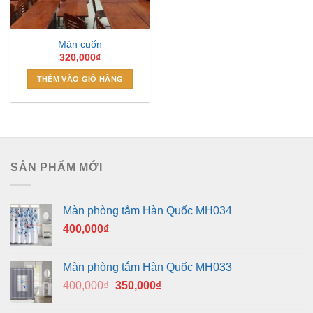
Màn cuốn
320,000
₫
THÊM VÀO GIỎ HÀNG
SẢN PHẨM MỚI
Màn phòng tắm Hàn Quốc MH034
400,000
₫
Màn phòng tắm Hàn Quốc MH033
Giá
Giá
400,000
₫
350,000
₫
gốc
hiện