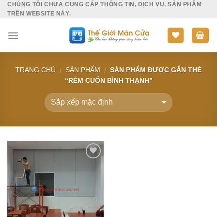
CHÚNG TÔI CHƯA CUNG CẤP THÔNG TIN, DỊCH VỤ, SẢN PHẨM
Skip
TRÊN WEBSITE NÀY.
to
content
TRANG CHỦ
SẢN PHẨM
SẢN PHẨM ĐƯỢC GẮN THẺ
/
/
“RÈM CUỐN BÌNH THẠNH”
Add to
Wishlist