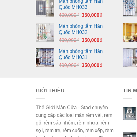
Màn phòng tắm Hàn
Quốc MH033
Giá
Giá
400,000
₫
350,000
₫
gốc
hiện
Màn phòng tắm Hàn
là:
tại
Quốc MH032
400,000₫.
là:
Giá
Giá
400,000
₫
350,000
₫
350,000₫.
gốc
hiện
Màn phòng tắm Hàn
là:
tại
Quốc MH031
400,000₫.
là:
Giá
Giá
400,000
₫
350,000
₫
350,000₫.
gốc
hiện
là:
tại
400,000₫.
là:
GIỚI THIỆU
350,000₫.
TIN 
Thế Giới Màn Cửa - Stad chuyên
03
cung cấp các loại màn rèm vải, rèm
Th12
gỗ, rèm sáo nhôm, rèm nhựa, rèm
sợi, rèm tre, rèm cuốn, rèm xếp, rèm