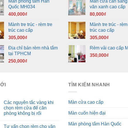
Màn phòng tắm Hàn
Màn cửa cản sáng
Quốc MH034
văn xanh cao cấp
400,000
₫
80,000
₫
Mành tre trúc - rèm tre
Mành tre trúc - rèm 
trúc cao cấp
trúc cao cấp
305,000
₫
305,000
₫
Địa chỉ bán rèm nhà tắm
Rèm vải cao cấp 
tại TPHCM
350,000
₫
250,000
₫
MỚI
TÌM KIẾM NHANH
Màn cửa cao cấp
Các nguyên tắc vàng khi
chọn rèm cửa để căn
Màn cuốn hiện đại
phòng không bị rối
Màn phòng tắm Hàn Quốc
Tư vấn chọn rèm cho văn