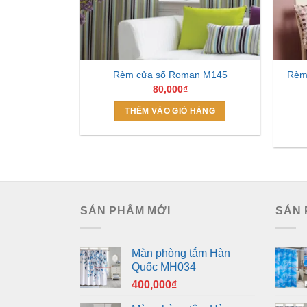
Rèm 
Rèm cửa sổ Roman M145
80,000
₫
THÊM VÀO GIỎ HÀNG
SẢN PHẨM MỚI
SẢN 
Màn phòng tắm Hàn
Quốc MH034
400,000
₫