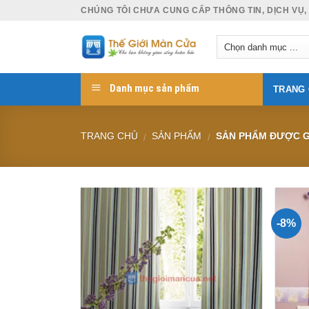
Skip
CHÚNG TÔI CHƯA CUNG CẤP THÔNG TIN, DỊCH VỤ,
to
content
Danh mục sản phẩm
TRANG
TRANG CHỦ
SẢN PHẨM
SẢN PHẨM ĐƯỢC G
/
/
-8%
Add to
Wishlist