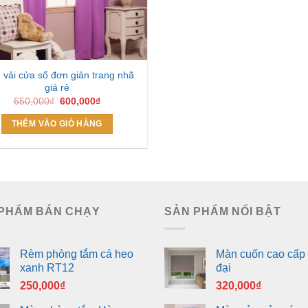
vải cửa sổ đơn giản trang nhã
giá rẻ
Giá
Giá
650,000
₫
600,000
₫
gốc
hiện
là:
tại
THÊM VÀO GIỎ HÀNG
650,000₫.
là:
600,000₫.
PHẨM BÁN CHẠY
SẢN PHẨM NỔI BẬT
Rèm phòng tắm cá heo
Màn cuốn cao cấp 
xanh RT12
đại
250,000
₫
320,000
₫