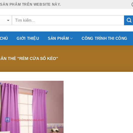
 SẢN PHẨM TRÊN WEBSITE NÀY.
 CHỦ
GIỚI THIỆU
SẢN PHẨM
CÔNG TRÌNH THI CÔNG
ẮN THẺ “RÈM CỬA SỔ KÉO”
Add to
Wishlist