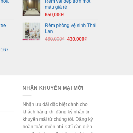
 hoa
Rèm vải đẹp trơn một
màu giá rẻ
650,000
₫
tre
Rèm phòng vệ sinh Thái
Lan
Giá
Giá
460,000
₫
430,000
₫
gốc
hiện
M167
là:
tại
460,000₫.
là:
430,000₫.
NHẬN KHUYẾN MẠI MỚI
Nhận ưu đãi đặc biệt dành cho
khách hàng khi đăng ký nhận tin
khuyến mãi từ chúng tôi. Đăng ký
hoàn toàn miễn phí. Chỉ cần điền