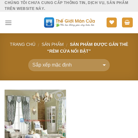
CHÚNG TÔI CHƯA CUNG CẤP THÔNG TIN, DỊCH VỤ, SẢN PHẨM
Skip
TRÊN WEBSITE NÀY.
to
content
TRANG CHỦ
SẢN PHẨM
SẢN PHẨM ĐƯỢC GẮN THẺ
/
/
“RÈM CỬA NỔI BẬT”
Add to
Wishlist