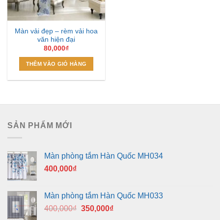
Màn vải đẹp – rèm vải hoa
văn hiện đại
80,000
₫
THÊM VÀO GIỎ HÀNG
SẢN PHẨM MỚI
Màn phòng tắm Hàn Quốc MH034
400,000
₫
Màn phòng tắm Hàn Quốc MH033
Giá
Giá
400,000
₫
350,000
₫
gốc
hiện