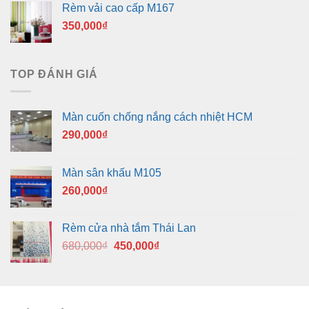
Rèm vải cao cấp M167
350,000
₫
TOP ĐÁNH GIÁ
Màn cuốn chống nắng cách nhiệt HCM
290,000
₫
Màn sân khấu M105
260,000
₫
Rèm cửa nhà tắm Thái Lan
Giá
Giá
680,000
₫
450,000
₫
gốc
hiện
là:
tại
680,000₫.
là:
450,000₫.