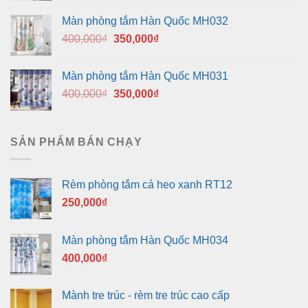
là:
tại
Màn phòng tắm Hàn Quốc MH032
400,000₫.
là:
Giá
Giá
400,000
₫
350,000
₫
350,000₫.
gốc
hiện
là:
tại
Màn phòng tắm Hàn Quốc MH031
400,000₫.
là:
Giá
Giá
400,000
₫
350,000
₫
350,000₫.
gốc
hiện
là:
tại
400,000₫.
là:
SẢN PHẨM BÁN CHẠY
350,000₫.
Rèm phòng tắm cá heo xanh RT12
250,000
₫
Màn phòng tắm Hàn Quốc MH034
400,000
₫
Mành tre trúc - rèm tre trúc cao cấp