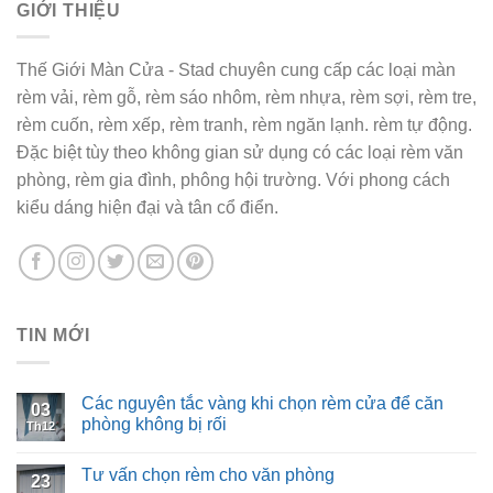
GIỚI THIỆU
Thế Giới Màn Cửa - Stad chuyên cung cấp các loại màn
rèm vải, rèm gỗ, rèm sáo nhôm, rèm nhựa, rèm sợi, rèm tre,
rèm cuốn, rèm xếp, rèm tranh, rèm ngăn lạnh. rèm tự động.
Đặc biệt tùy theo không gian sử dụng có các loại rèm văn
phòng, rèm gia đình, phông hội trường. Với phong cách
kiểu dáng hiện đại và tân cổ điển.
TIN MỚI
Các nguyên tắc vàng khi chọn rèm cửa để căn
03
phòng không bị rối
Th12
Tư vấn chọn rèm cho văn phòng
23