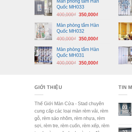
Màn phòng tắm Hàn
Quốc MH033
Giá
Giá
400,000
₫
350,000
₫
gốc
hiện
Màn phòng tắm Hàn
là:
tại
Quốc MH032
400,000₫.
là:
Giá
Giá
400,000
₫
350,000
₫
350,000₫.
gốc
hiện
Màn phòng tắm Hàn
là:
tại
Quốc MH031
400,000₫.
là:
Giá
Giá
400,000
₫
350,000
₫
350,000₫.
gốc
hiện
là:
tại
400,000₫.
là:
GIỚI THIỆU
350,000₫.
TIN 
Thế Giới Màn Cửa - Stad chuyên
03
cung cấp các loại màn rèm vải, rèm
Th12
gỗ, rèm sáo nhôm, rèm nhựa, rèm
sợi, rèm tre, rèm cuốn, rèm xếp, rèm