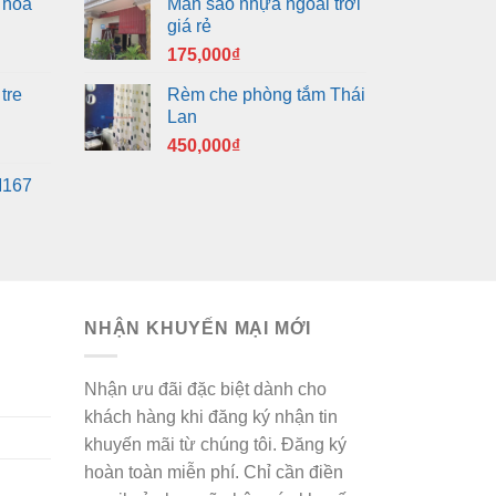
 hoa
Màn sáo nhựa ngoài trời
giá rẻ
175,000
₫
tre
Rèm che phòng tắm Thái
Lan
450,000
₫
M167
NHẬN KHUYẾN MẠI MỚI
Nhận ưu đãi đặc biệt dành cho
khách hàng khi đăng ký nhận tin
khuyến mãi từ chúng tôi. Đăng ký
hoàn toàn miễn phí. Chỉ cần điền