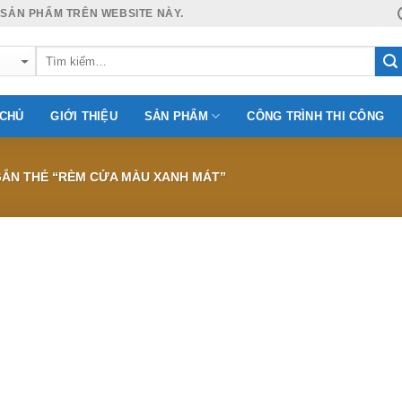
 SẢN PHẨM TRÊN WEBSITE NÀY.
 CHỦ
GIỚI THIỆU
SẢN PHẨM
CÔNG TRÌNH THI CÔNG
ẮN THẺ “RÈM CỬA MÀU XANH MÁT”