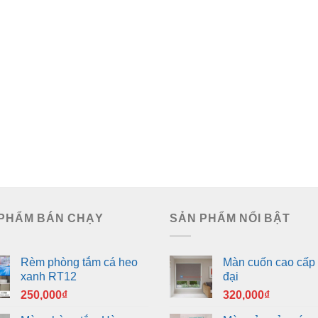
PHẨM BÁN CHẠY
SẢN PHẨM NỔI BẬT
Rèm phòng tắm cá heo
Màn cuốn cao cấp 
xanh RT12
đại
250,000
₫
320,000
₫