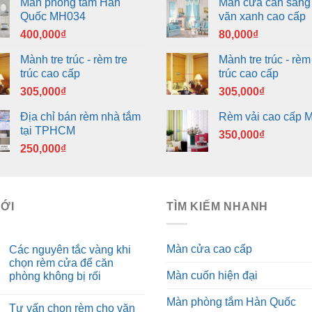
Màn phòng tắm Hàn
Màn cửa cản sáng
Quốc MH034
văn xanh cao cấp
400,000
₫
80,000
₫
Mành tre trúc - rèm tre
Mành tre trúc - rèm 
trúc cao cấp
trúc cao cấp
305,000
₫
305,000
₫
Địa chỉ bán rèm nhà tắm
Rèm vải cao cấp 
tại TPHCM
350,000
₫
250,000
₫
MỚI
TÌM KIẾM NHANH
Màn cửa cao cấp
Các nguyên tắc vàng khi
chọn rèm cửa để căn
Màn cuốn hiện đại
phòng không bị rối
Màn phòng tắm Hàn Quốc
Tư vấn chọn rèm cho văn