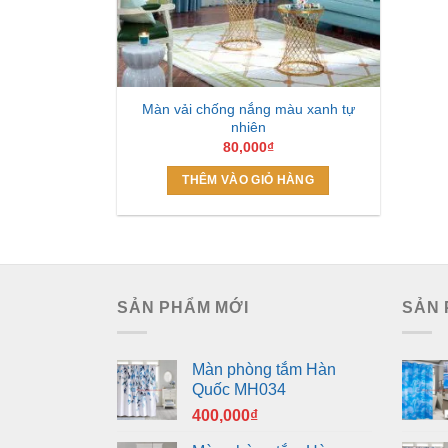
Màn vải chống nắng màu xanh tự
nhiên
80,000
₫
THÊM VÀO GIỎ HÀNG
SẢN PHẨM MỚI
SẢN 
Màn phòng tắm Hàn
Quốc MH034
400,000
₫