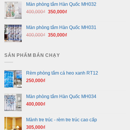
là:
tại
Màn phòng tắm Hàn Quốc MH032
400,000₫.
là:
Giá
Giá
400,000
₫
350,000
₫
350,000₫.
gốc
hiện
là:
tại
Màn phòng tắm Hàn Quốc MH031
400,000₫.
là:
Giá
Giá
400,000
₫
350,000
₫
350,000₫.
gốc
hiện
là:
tại
400,000₫.
là:
SẢN PHẨM BÁN CHẠY
350,000₫.
Rèm phòng tắm cá heo xanh RT12
250,000
₫
Màn phòng tắm Hàn Quốc MH034
400,000
₫
Mành tre trúc - rèm tre trúc cao cấp
305,000
₫