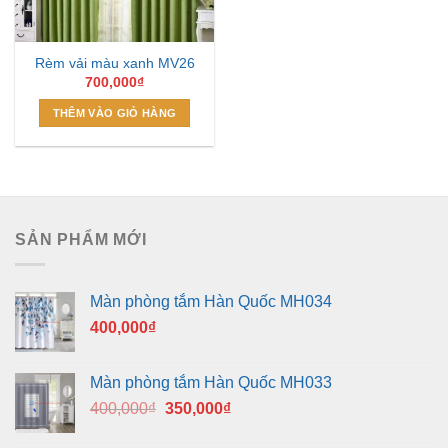
Rèm vải màu xanh MV26
700,000
₫
THÊM VÀO GIỎ HÀNG
SẢN PHẨM MỚI
Màn phòng tắm Hàn Quốc MH034
400,000
₫
Màn phòng tắm Hàn Quốc MH033
Giá
Giá
400,000
₫
350,000
₫
gốc
hiện