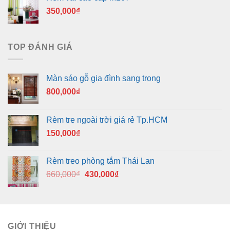
350,000
₫
TOP ĐÁNH GIÁ
Màn sáo gỗ gia đình sang trọng
800,000
₫
Rèm tre ngoài trời giá rẻ Tp.HCM
150,000
₫
Rèm treo phòng tắm Thái Lan
Giá
Giá
660,000
₫
430,000
₫
gốc
hiện
là:
tại
660,000₫.
là:
430,000₫.
GIỚI THIỆU