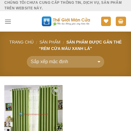
CHÚNG TÔI CHƯA CUNG CẤP THÔNG TIN, DỊCH VỤ, SẢN PHẨM
Skip
TRÊN WEBSITE NÀY.
to
content
TRANG CHỦ
SẢN PHẨM
SẢN PHẨM ĐƯỢC GẮN THẺ
/
/
“RÈM CỬA MÀU XANH LÁ”
Add to
Wishlist