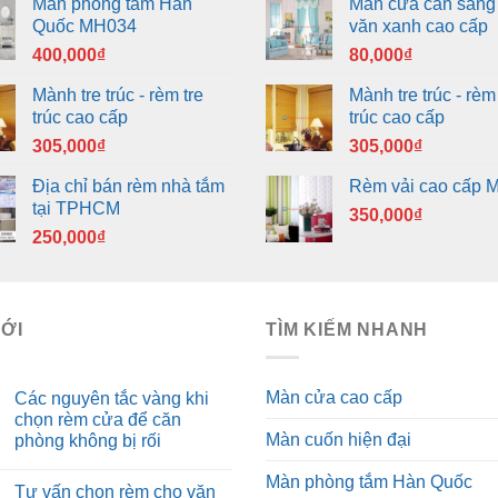
Màn phòng tắm Hàn
Màn cửa cản sáng
Quốc MH034
văn xanh cao cấp
400,000
₫
80,000
₫
Mành tre trúc - rèm tre
Mành tre trúc - rèm 
trúc cao cấp
trúc cao cấp
305,000
₫
305,000
₫
Địa chỉ bán rèm nhà tắm
Rèm vải cao cấp 
tại TPHCM
350,000
₫
250,000
₫
MỚI
TÌM KIẾM NHANH
Màn cửa cao cấp
Các nguyên tắc vàng khi
chọn rèm cửa để căn
Màn cuốn hiện đại
phòng không bị rối
Màn phòng tắm Hàn Quốc
Tư vấn chọn rèm cho văn