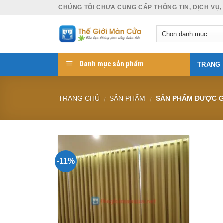
Skip
CHÚNG TÔI CHƯA CUNG CẤP THÔNG TIN, DỊCH VỤ,
to
content
Danh mục sản phẩm
TRANG
TRANG CHỦ
SẢN PHẨM
SẢN PHẨM ĐƯỢC G
/
/
-11%
Add to
Wishlist