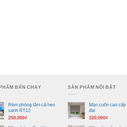
PHẨM BÁN CHẠY
SẢN PHẨM NỔI BẬT
Rèm phòng tắm cá heo
Màn cuốn cao cấp 
xanh RT12
đại
250,000
₫
320,000
₫