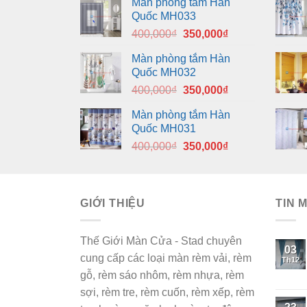
Màn phòng tắm Hàn
Quốc MH033
Giá
Giá
400,000
₫
350,000
₫
gốc
hiện
Màn phòng tắm Hàn
là:
tại
Quốc MH032
400,000₫.
là:
Giá
Giá
400,000
₫
350,000
₫
350,000₫.
gốc
hiện
Màn phòng tắm Hàn
là:
tại
Quốc MH031
400,000₫.
là:
Giá
Giá
400,000
₫
350,000
₫
350,000₫.
gốc
hiện
là:
tại
400,000₫.
là:
GIỚI THIỆU
350,000₫.
TIN 
Thế Giới Màn Cửa - Stad chuyên
03
cung cấp các loại màn rèm vải, rèm
Th12
gỗ, rèm sáo nhôm, rèm nhựa, rèm
sợi, rèm tre, rèm cuốn, rèm xếp, rèm