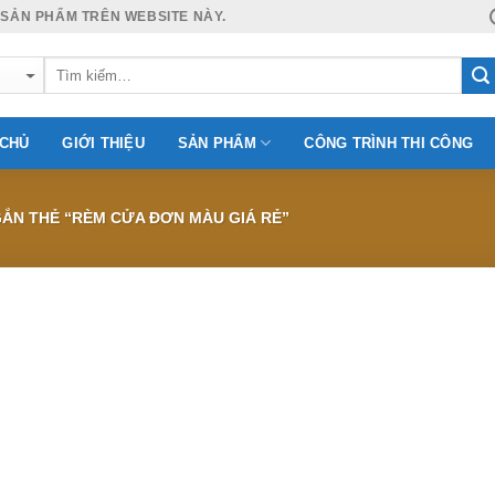
 SẢN PHẨM TRÊN WEBSITE NÀY.
 CHỦ
GIỚI THIỆU
SẢN PHẨM
CÔNG TRÌNH THI CÔNG
ẮN THẺ “RÈM CỬA ĐƠN MÀU GIÁ RẺ”