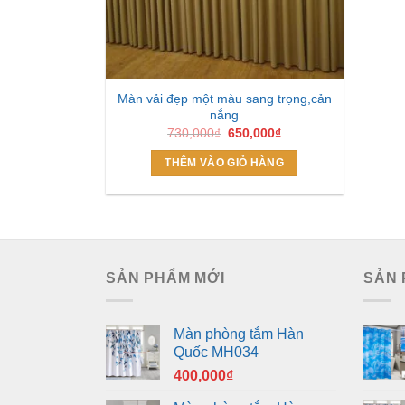
Màn vải đẹp một màu sang trọng,cản
nắng
Giá
Giá
730,000
₫
650,000
₫
gốc
hiện
là:
tại
THÊM VÀO GIỎ HÀNG
730,000₫.
là:
650,000₫.
SẢN PHẨM MỚI
SẢN 
Màn phòng tắm Hàn
Quốc MH034
400,000
₫