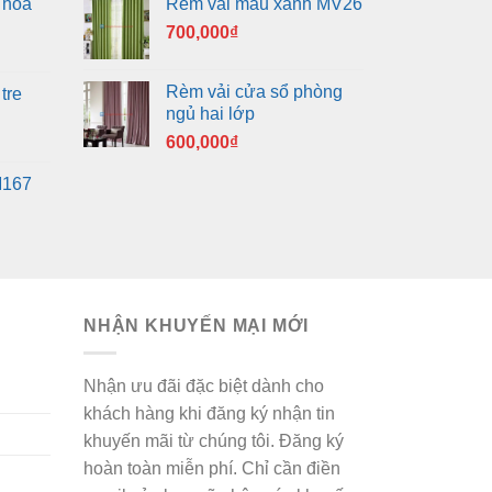
 hoa
Rèm vải màu xanh MV26
700,000
₫
Rèm vải cửa sổ phòng
tre
ngủ hai lớp
600,000
₫
M167
NHẬN KHUYẾN MẠI MỚI
Nhận ưu đãi đặc biệt dành cho
khách hàng khi đăng ký nhận tin
khuyến mãi từ chúng tôi. Đăng ký
hoàn toàn miễn phí. Chỉ cần điền