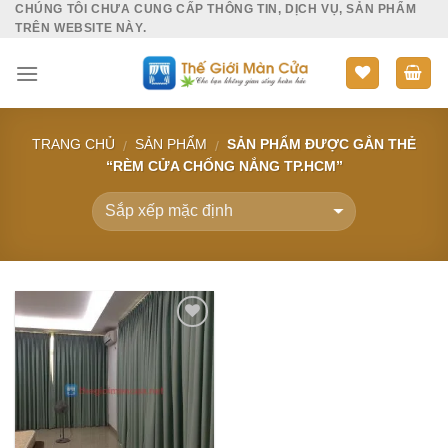
CHÚNG TÔI CHƯA CUNG CẤP THÔNG TIN, DỊCH VỤ, SẢN PHẨM
Skip
TRÊN WEBSITE NÀY.
to
content
TRANG CHỦ
SẢN PHẨM
SẢN PHẨM ĐƯỢC GẮN THẺ
/
/
“RÈM CỬA CHỐNG NẮNG TP.HCM”
Add to
Wishlist