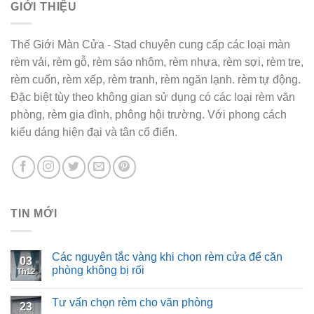
GIỚI THIỆU
Thế Giới Màn Cửa - Stad chuyên cung cấp các loại màn
rèm vải, rèm gỗ, rèm sáo nhôm, rèm nhựa, rèm sợi, rèm tre,
rèm cuốn, rèm xếp, rèm tranh, rèm ngăn lạnh. rèm tự động.
Đặc biệt tùy theo không gian sử dụng có các loại rèm văn
phòng, rèm gia đình, phông hội trường. Với phong cách
kiểu dáng hiện đại và tân cổ điển.
TIN MỚI
Các nguyên tắc vàng khi chọn rèm cửa để căn
03
phòng không bị rối
Th12
Tư vấn chọn rèm cho văn phòng
23