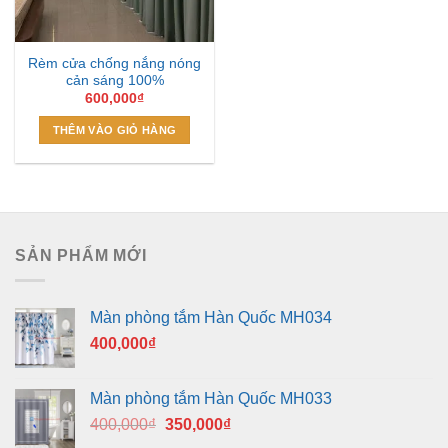
Rèm cửa chống nắng nóng
cản sáng 100%
600,000
₫
THÊM VÀO GIỎ HÀNG
SẢN PHẨM MỚI
Màn phòng tắm Hàn Quốc MH034
400,000
₫
Màn phòng tắm Hàn Quốc MH033
Giá
Giá
400,000
₫
350,000
₫
gốc
hiện