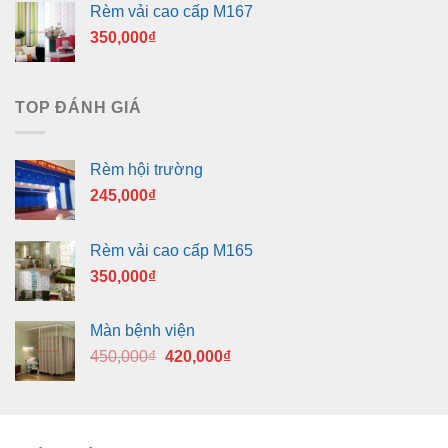
Rèm vải cao cấp M167
350,000
₫
TOP ĐÁNH GIÁ
Rèm hội trường
245,000
₫
Rèm vải cao cấp M165
350,000
₫
Màn bệnh viện
Giá
Giá
450,000
₫
420,000
₫
gốc
hiện
là:
tại
450,000₫.
là:
420,000₫.