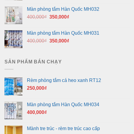
là:
tại
Màn phòng tắm Hàn Quốc MH032
400,000₫.
là:
Giá
Giá
400,000
₫
350,000
₫
350,000₫.
gốc
hiện
là:
tại
Màn phòng tắm Hàn Quốc MH031
400,000₫.
là:
Giá
Giá
400,000
₫
350,000
₫
350,000₫.
gốc
hiện
là:
tại
400,000₫.
là:
SẢN PHẨM BÁN CHẠY
350,000₫.
Rèm phòng tắm cá heo xanh RT12
250,000
₫
Màn phòng tắm Hàn Quốc MH034
400,000
₫
Mành tre trúc - rèm tre trúc cao cấp