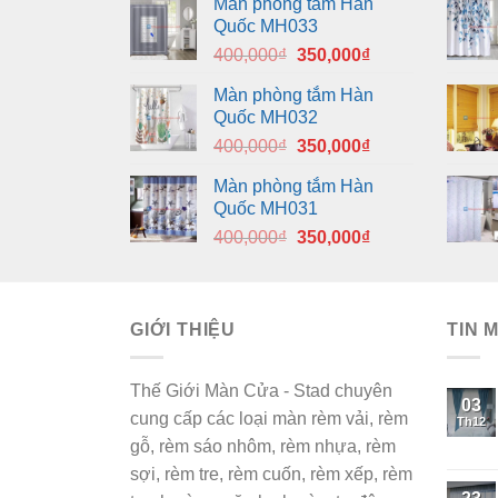
Màn phòng tắm Hàn
Quốc MH033
Giá
Giá
400,000
₫
350,000
₫
gốc
hiện
Màn phòng tắm Hàn
là:
tại
Quốc MH032
400,000₫.
là:
Giá
Giá
400,000
₫
350,000
₫
350,000₫.
gốc
hiện
Màn phòng tắm Hàn
là:
tại
Quốc MH031
400,000₫.
là:
Giá
Giá
400,000
₫
350,000
₫
350,000₫.
gốc
hiện
là:
tại
400,000₫.
là:
GIỚI THIỆU
350,000₫.
TIN 
Thế Giới Màn Cửa - Stad chuyên
03
cung cấp các loại màn rèm vải, rèm
Th12
gỗ, rèm sáo nhôm, rèm nhựa, rèm
sợi, rèm tre, rèm cuốn, rèm xếp, rèm