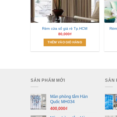
Rèm cửa sổ giá rẻ Tp.HCM
Rèm 
80,000
₫
THÊM VÀO GIỎ HÀNG
SẢN PHẨM MỚI
SẢN 
Màn phòng tắm Hàn
Quốc MH034
400,000
₫