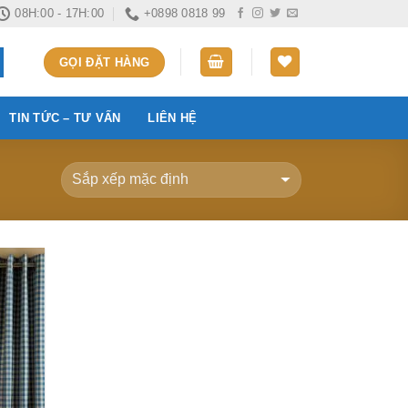
08H:00 - 17H:00
+0898 0818 99
GỌI ĐẶT HÀNG
TIN TỨC – TƯ VẤN
LIÊN HỆ
Add to
ishlist