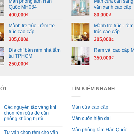
Màn phòng tắm Hàn
Màn cửa cản sáng
Quốc MH034
văn xanh cao cấp
400,000
₫
80,000
₫
Mành tre trúc - rèm tre
Mành tre trúc - rèm 
trúc cao cấp
trúc cao cấp
305,000
₫
305,000
₫
Địa chỉ bán rèm nhà tắm
Rèm vải cao cấp 
tại TPHCM
350,000
₫
250,000
₫
MỚI
TÌM KIẾM NHANH
Màn cửa cao cấp
Các nguyên tắc vàng khi
chọn rèm cửa để căn
Màn cuốn hiện đại
phòng không bị rối
Màn phòng tắm Hàn Quốc
Tư vấn chọn rèm cho văn