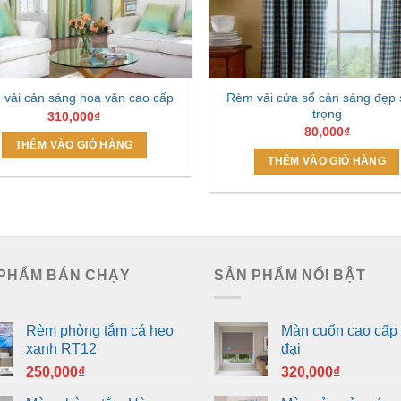
Rèm vải cửa sổ cản sáng đẹp
vải cản sáng hoa văn cao cấp
trọng
310,000
₫
80,000
₫
THÊM VÀO GIỎ HÀNG
THÊM VÀO GIỎ HÀNG
PHẨM BÁN CHẠY
SẢN PHẨM NỔI BẬT
Rèm phòng tắm cá heo
Màn cuốn cao cấp 
xanh RT12
đại
250,000
₫
320,000
₫