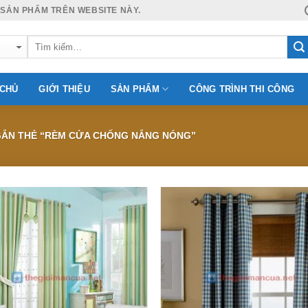
 SẢN PHẨM TRÊN WEBSITE NÀY.
 CHỦ
GIỚI THIỆU
SẢN PHẨM
CÔNG TRÌNH THI CÔNG
ẮN THẺ “RÈM CỬA CHỐNG NẮNG NÓNG”
Add to
Wishlist
W