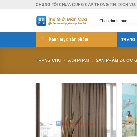
Skip
CHÚNG TÔI CHƯA CUNG CẤP THÔNG TIN, DỊCH VỤ,
to
content
Danh mục sản phẩm
TRANG
TRANG CHỦ
SẢN PHẨM
SẢN PHẨM ĐƯỢC G
/
/
Add to
Wishlist