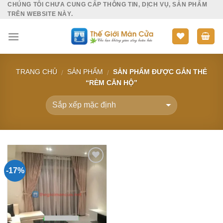
CHÚNG TÔI CHƯA CUNG CẤP THÔNG TIN, DỊCH VỤ, SẢN PHẨM
Skip
TRÊN WEBSITE NÀY.
to
content
TRANG CHỦ
SẢN PHẨM
SẢN PHẨM ĐƯỢC GẮN THẺ
/
/
“RÈM CĂN HỘ”
-17%
Add to
Wishlist