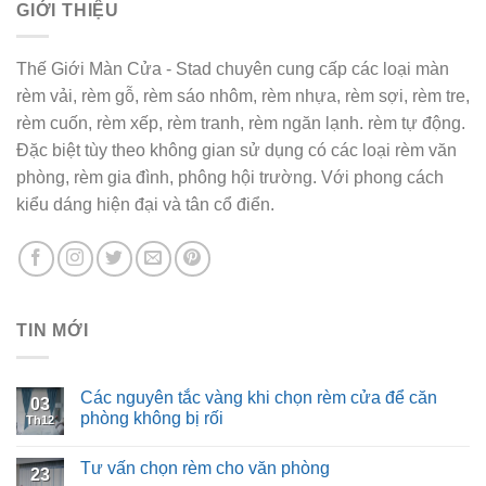
GIỚI THIỆU
Thế Giới Màn Cửa - Stad chuyên cung cấp các loại màn
rèm vải, rèm gỗ, rèm sáo nhôm, rèm nhựa, rèm sợi, rèm tre,
rèm cuốn, rèm xếp, rèm tranh, rèm ngăn lạnh. rèm tự động.
Đặc biệt tùy theo không gian sử dụng có các loại rèm văn
phòng, rèm gia đình, phông hội trường. Với phong cách
kiểu dáng hiện đại và tân cổ điển.
TIN MỚI
Các nguyên tắc vàng khi chọn rèm cửa để căn
03
phòng không bị rối
Th12
Tư vấn chọn rèm cho văn phòng
23