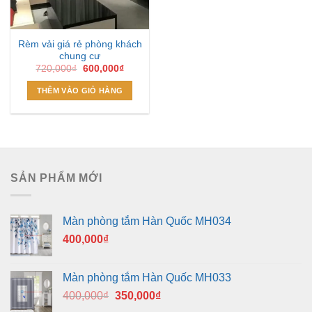
Rèm vải giá rẻ phòng khách
chung cư
Giá
Giá
720,000
₫
600,000
₫
gốc
hiện
là:
tại
THÊM VÀO GIỎ HÀNG
720,000₫.
là:
600,000₫.
SẢN PHẨM MỚI
Màn phòng tắm Hàn Quốc MH034
400,000
₫
Màn phòng tắm Hàn Quốc MH033
Giá
Giá
400,000
₫
350,000
₫
gốc
hiện