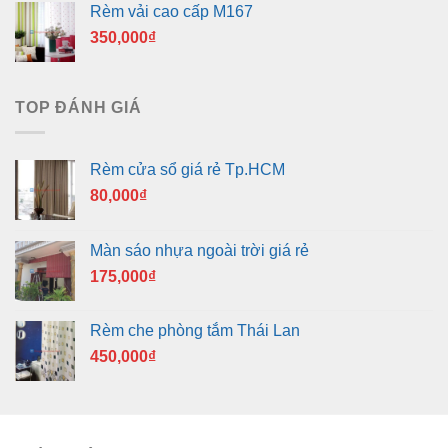
Rèm vải cao cấp M167
350,000
₫
TOP ĐÁNH GIÁ
Rèm cửa sổ giá rẻ Tp.HCM
80,000
₫
Màn sáo nhựa ngoài trời giá rẻ
175,000
₫
Rèm che phòng tắm Thái Lan
450,000
₫