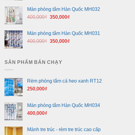
là:
tại
Màn phòng tắm Hàn Quốc MH032
400,000₫.
là:
Giá
Giá
400,000
₫
350,000
₫
350,000₫.
gốc
hiện
là:
tại
Màn phòng tắm Hàn Quốc MH031
400,000₫.
là:
Giá
Giá
400,000
₫
350,000
₫
350,000₫.
gốc
hiện
là:
tại
400,000₫.
là:
SẢN PHẨM BÁN CHẠY
350,000₫.
Rèm phòng tắm cá heo xanh RT12
250,000
₫
Màn phòng tắm Hàn Quốc MH034
400,000
₫
Mành tre trúc - rèm tre trúc cao cấp