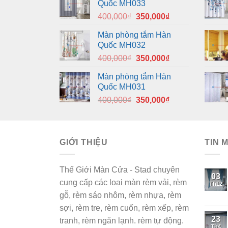
Quốc MH033
Giá
Giá
400,000
₫
350,000
₫
gốc
hiện
Màn phòng tắm Hàn
là:
tại
Quốc MH032
400,000₫.
là:
Giá
Giá
400,000
₫
350,000
₫
350,000₫.
gốc
hiện
Màn phòng tắm Hàn
là:
tại
Quốc MH031
400,000₫.
là:
Giá
Giá
400,000
₫
350,000
₫
350,000₫.
gốc
hiện
là:
tại
400,000₫.
là:
GIỚI THIỆU
350,000₫.
TIN 
Thế Giới Màn Cửa - Stad chuyên
03
cung cấp các loại màn rèm vải, rèm
Th12
gỗ, rèm sáo nhôm, rèm nhựa, rèm
sợi, rèm tre, rèm cuốn, rèm xếp, rèm
23
tranh, rèm ngăn lạnh. rèm tự động.
Th4