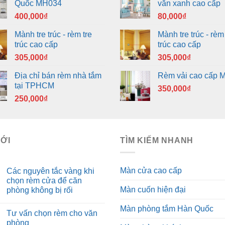
Quốc MH034
văn xanh cao cấp
400,000
₫
80,000
₫
Mành tre trúc - rèm tre
Mành tre trúc - rèm 
trúc cao cấp
trúc cao cấp
305,000
₫
305,000
₫
Địa chỉ bán rèm nhà tắm
Rèm vải cao cấp 
tại TPHCM
350,000
₫
250,000
₫
MỚI
TÌM KIẾM NHANH
Màn cửa cao cấp
Các nguyên tắc vàng khi
chọn rèm cửa để căn
Màn cuốn hiện đại
phòng không bị rối
Màn phòng tắm Hàn Quốc
Tư vấn chọn rèm cho văn
phòng