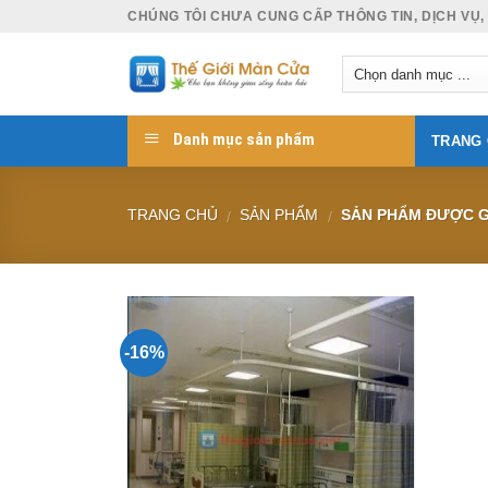
Skip
CHÚNG TÔI CHƯA CUNG CẤP THÔNG TIN, DỊCH VỤ,
to
content
Danh mục sản phẩm
TRANG
TRANG CHỦ
SẢN PHẨM
SẢN PHẨM ĐƯỢC GẮ
/
/
-16%
Add to
Wishlist