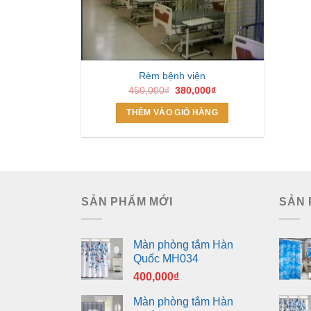
Rèm bệnh viện
Giá
Giá
450,000
₫
380,000
₫
gốc
hiện
là:
tại
THÊM VÀO GIỎ HÀNG
450,000₫.
là:
380,000₫.
SẢN PHẨM MỚI
SẢN 
Màn phòng tắm Hàn
Quốc MH034
400,000
₫
Màn phòng tắm Hàn