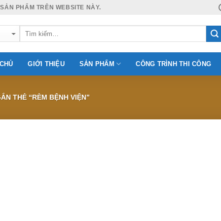
 SẢN PHẨM TRÊN WEBSITE NÀY.
 CHỦ
GIỚI THIỆU
SẢN PHẨM
CÔNG TRÌNH THI CÔNG
N THẺ “RÈM BỆNH VIỆN”