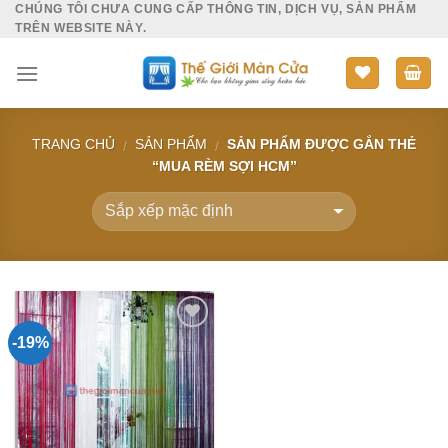
CHÚNG TÔI CHƯA CUNG CẤP THÔNG TIN, DỊCH VỤ, SẢN PHẨM
Skip
TRÊN WEBSITE NÀY.
to
content
TRANG CHỦ
SẢN PHẨM
SẢN PHẨM ĐƯỢC GẮN THẺ
/
/
“MUA RÈM SỢI HCM”
-19%
Add to
Wishlist