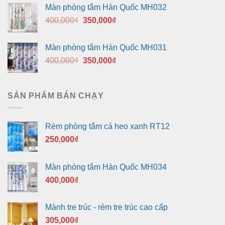
là:
tại
Màn phòng tắm Hàn Quốc MH032
400,000₫.
là:
Giá
Giá
400,000
₫
350,000
₫
350,000₫.
gốc
hiện
là:
tại
Màn phòng tắm Hàn Quốc MH031
400,000₫.
là:
Giá
Giá
400,000
₫
350,000
₫
350,000₫.
gốc
hiện
là:
tại
400,000₫.
là:
SẢN PHẨM BÁN CHẠY
350,000₫.
Rèm phòng tắm cá heo xanh RT12
250,000
₫
Màn phòng tắm Hàn Quốc MH034
400,000
₫
Mành tre trúc - rèm tre trúc cao cấp
305,000
₫