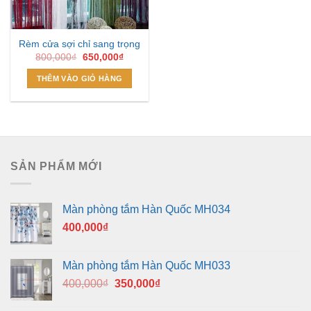
Rèm cửa sợi chỉ sang trọng
Giá
Giá
800,000
₫
650,000
₫
gốc
hiện
là:
tại
THÊM VÀO GIỎ HÀNG
800,000₫.
là:
650,000₫.
SẢN PHẨM MỚI
Màn phòng tắm Hàn Quốc MH034
400,000
₫
Màn phòng tắm Hàn Quốc MH033
Giá
Giá
400,000
₫
350,000
₫
gốc
hiện