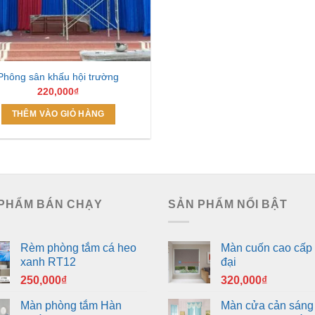
Phông sân khấu hội trường
220,000
₫
THÊM VÀO GIỎ HÀNG
PHẨM BÁN CHẠY
SẢN PHẨM NỔI BẬT
Rèm phòng tắm cá heo
Màn cuốn cao cấp 
xanh RT12
đại
250,000
₫
320,000
₫
Màn phòng tắm Hàn
Màn cửa cản sáng