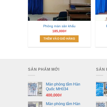
Phông màn sân khấu
185,000
₫
THÊM VÀO GIỎ HÀNG
SẢN PHẨM MỚI
SẢN 
Màn phòng tắm Hàn
Quốc MH034
400,000
₫
Màn phòng tắm Hàn