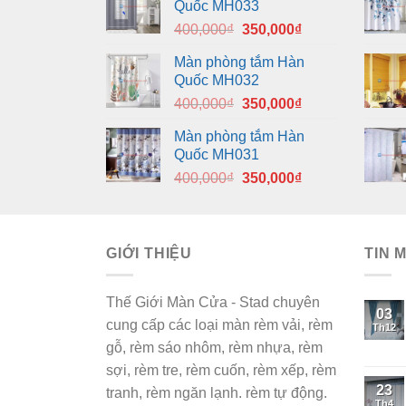
Quốc MH033
Giá
Giá
400,000
₫
350,000
₫
gốc
hiện
Màn phòng tắm Hàn
là:
tại
Quốc MH032
400,000₫.
là:
Giá
Giá
400,000
₫
350,000
₫
350,000₫.
gốc
hiện
Màn phòng tắm Hàn
là:
tại
Quốc MH031
400,000₫.
là:
Giá
Giá
400,000
₫
350,000
₫
350,000₫.
gốc
hiện
là:
tại
400,000₫.
là:
GIỚI THIỆU
350,000₫.
TIN 
Thế Giới Màn Cửa - Stad chuyên
03
cung cấp các loại màn rèm vải, rèm
Th12
gỗ, rèm sáo nhôm, rèm nhựa, rèm
sợi, rèm tre, rèm cuốn, rèm xếp, rèm
23
tranh, rèm ngăn lạnh. rèm tự động.
Th4