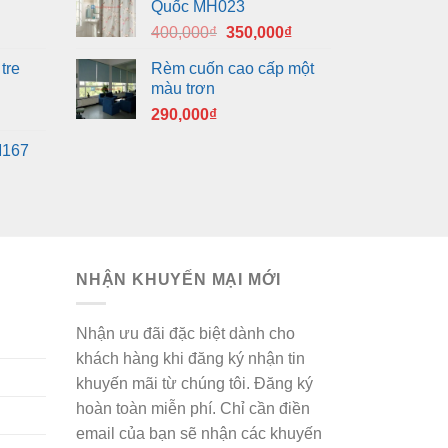
Quốc MH023
Giá
Giá
400,000
₫
350,000
₫
gốc
hiện
tre
Rèm cuốn cao cấp một
là:
tại
màu trơn
400,000₫.
là:
290,000
₫
350,000₫.
M167
NHẬN KHUYẾN MẠI MỚI
Nhận ưu đãi đặc biệt dành cho
khách hàng khi đăng ký nhận tin
khuyến mãi từ chúng tôi. Đăng ký
hoàn toàn miễn phí. Chỉ cần điền
email của bạn sẽ nhận các khuyến