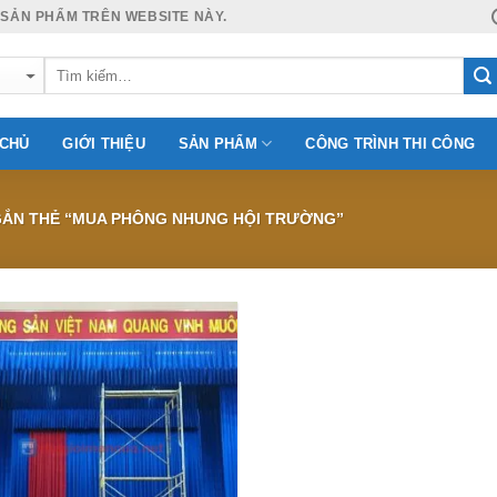
 SẢN PHẨM TRÊN WEBSITE NÀY.
 CHỦ
GIỚI THIỆU
SẢN PHẨM
CÔNG TRÌNH THI CÔNG
ẮN THẺ “MUA PHÔNG NHUNG HỘI TRƯỜNG”
Add to
Wishlist