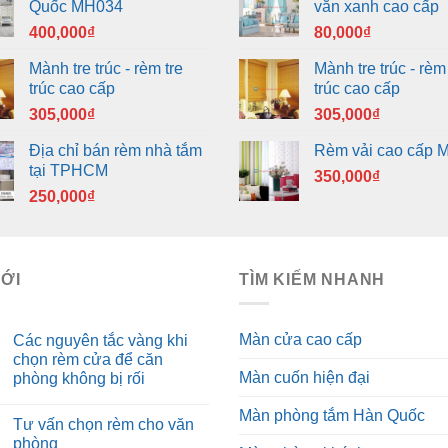
Quốc MH034
văn xanh cao cấp
400,000
₫
80,000
₫
Mành tre trúc - rèm tre
Mành tre trúc - rèm 
trúc cao cấp
trúc cao cấp
305,000
₫
305,000
₫
Địa chỉ bán rèm nhà tắm
Rèm vải cao cấp 
tại TPHCM
350,000
₫
250,000
₫
MỚI
TÌM KIẾM NHANH
Màn cửa cao cấp
Các nguyên tắc vàng khi
chọn rèm cửa để căn
Màn cuốn hiện đại
phòng không bị rối
Màn phòng tắm Hàn Quốc
Tư vấn chọn rèm cho văn
phòng