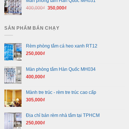
Màn phòng tắm Hàn Quốc MH031
400,000₫.
là:
Giá
Giá
400,000
₫
350,000
₫
350,000₫.
gốc
hiện
là:
tại
400,000₫.
là:
SẢN PHẨM BÁN CHẠY
350,000₫.
Rèm phòng tắm cá heo xanh RT12
250,000
₫
Màn phòng tắm Hàn Quốc MH034
400,000
₫
Mành tre trúc - rèm tre trúc cao cấp
305,000
₫
Địa chỉ bán rèm nhà tắm tại TPHCM
250,000
₫