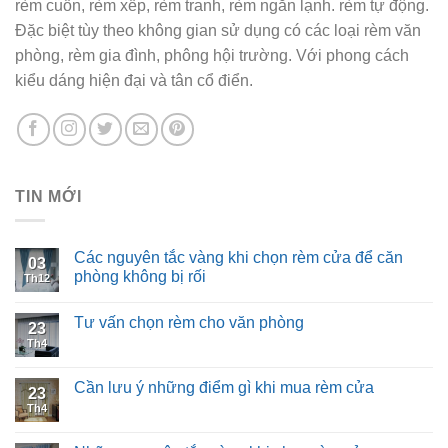
rèm cuốn, rèm xếp, rèm tranh, rèm ngăn lạnh. rèm tự động.
Đặc biệt tùy theo không gian sử dụng có các loại rèm văn
phòng, rèm gia đình, phông hội trường. Với phong cách
kiểu dáng hiện đại và tân cổ điển.
TIN MỚI
Các nguyên tắc vàng khi chọn rèm cửa để căn
03
phòng không bị rối
Th12
Tư vấn chọn rèm cho văn phòng
23
Th4
Cần lưu ý những điểm gì khi mua rèm cửa
23
Th4