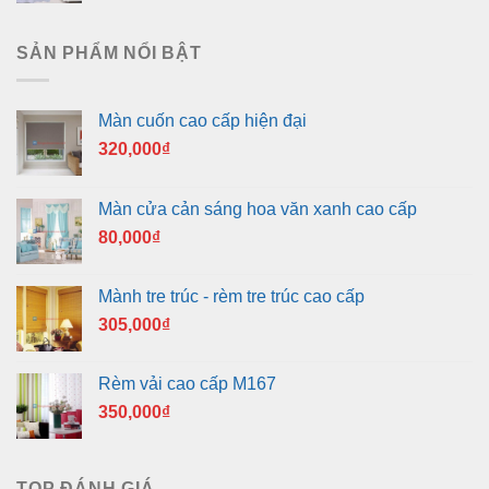
SẢN PHẨM NỔI BẬT
Màn cuốn cao cấp hiện đại
320,000
₫
Màn cửa cản sáng hoa văn xanh cao cấp
80,000
₫
Mành tre trúc - rèm tre trúc cao cấp
305,000
₫
Rèm vải cao cấp M167
350,000
₫
TOP ĐÁNH GIÁ