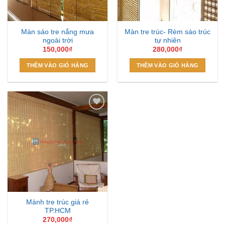
Màn sáo tre nắng mưa
Màn tre trúc- Rèm sáo trúc
ngoài trời
tự nhiên
150,000
₫
280,000
₫
THÊM VÀO GIỎ HÀNG
THÊM VÀO GIỎ HÀNG
Add to
Wishlist
Mành tre trúc giá rẻ
TP.HCM
270,000
₫