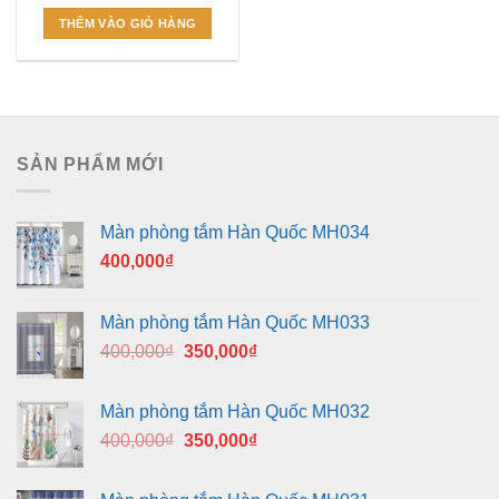
THÊM VÀO GIỎ HÀNG
SẢN PHẨM MỚI
Màn phòng tắm Hàn Quốc MH034
400,000
₫
Màn phòng tắm Hàn Quốc MH033
Giá
Giá
400,000
₫
350,000
₫
gốc
hiện
là:
tại
Màn phòng tắm Hàn Quốc MH032
400,000₫.
là:
Giá
Giá
400,000
₫
350,000
₫
350,000₫.
gốc
hiện
là:
tại