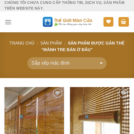
CHÚNG TÔI CHƯA CUNG CẤP THÔNG TIN, DỊCH VỤ, SẢN PHẨM
Skip
TRÊN WEBSITE NÀY.
to
content
TRANG CHỦ
SẢN PHẨM
SẢN PHẨM ĐƯỢC GẮN THẺ
/
/
“MÀNH TRE BÁN Ở ĐÂU”
Add to
Add to
Wishlist
Wishlist