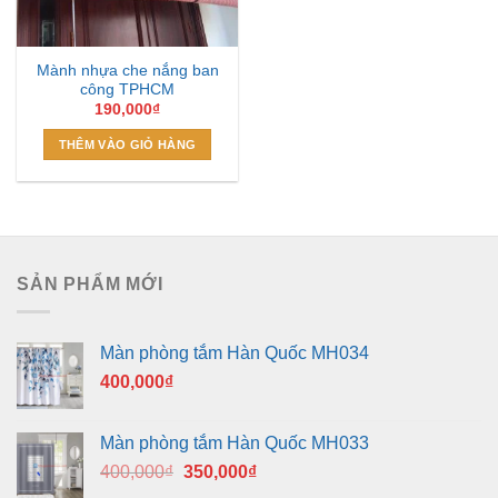
Mành nhựa che nắng ban
công TPHCM
190,000
₫
THÊM VÀO GIỎ HÀNG
SẢN PHẨM MỚI
Màn phòng tắm Hàn Quốc MH034
400,000
₫
Màn phòng tắm Hàn Quốc MH033
Giá
Giá
400,000
₫
350,000
₫
gốc
hiện