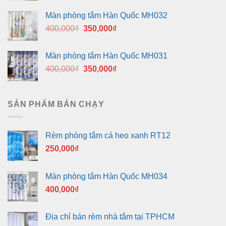
là:
tại
Màn phòng tắm Hàn Quốc MH032
400,000₫.
là:
Giá
Giá
400,000
₫
350,000
₫
350,000₫.
gốc
hiện
là:
tại
Màn phòng tắm Hàn Quốc MH031
400,000₫.
là:
Giá
Giá
400,000
₫
350,000
₫
350,000₫.
gốc
hiện
là:
tại
400,000₫.
là:
SẢN PHẨM BÁN CHẠY
350,000₫.
Rèm phòng tắm cá heo xanh RT12
250,000
₫
Màn phòng tắm Hàn Quốc MH034
400,000
₫
Địa chỉ bán rèm nhà tắm tại TPHCM