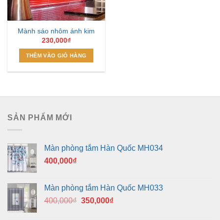
Mành sáo nhôm ánh kim
230,000
₫
THÊM VÀO GIỎ HÀNG
SẢN PHẨM MỚI
Màn phòng tắm Hàn Quốc MH034
400,000
₫
Màn phòng tắm Hàn Quốc MH033
Giá
Giá
400,000
₫
350,000
₫
gốc
hiện