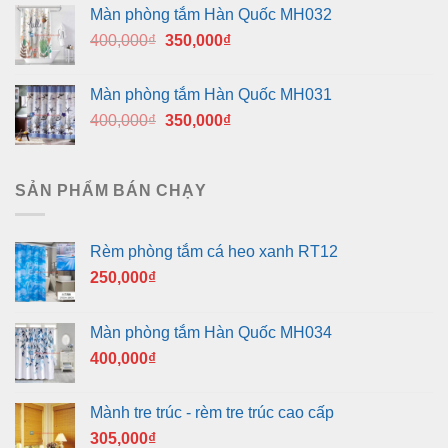
là:
tại
Màn phòng tắm Hàn Quốc MH032
400,000₫.
là:
Giá
Giá
400,000
₫
350,000
₫
350,000₫.
gốc
hiện
là:
tại
Màn phòng tắm Hàn Quốc MH031
400,000₫.
là:
Giá
Giá
400,000
₫
350,000
₫
350,000₫.
gốc
hiện
là:
tại
400,000₫.
là:
SẢN PHẨM BÁN CHẠY
350,000₫.
Rèm phòng tắm cá heo xanh RT12
250,000
₫
Màn phòng tắm Hàn Quốc MH034
400,000
₫
Mành tre trúc - rèm tre trúc cao cấp
305,000
₫