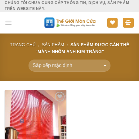
CHÚNG TÔI CHƯA CUNG CẤP THÔNG TIN, DỊCH VỤ, SẢN PHẨM
Skip
TRÊN WEBSITE NÀY.
to
content
TRANG CHỦ
SẢN PHẨM
SẢN PHẨM ĐƯỢC GẮN THẺ
/
/
“MÁNH NHÔM ÁNH KIM TRẮNG”
Add to
Wishlist