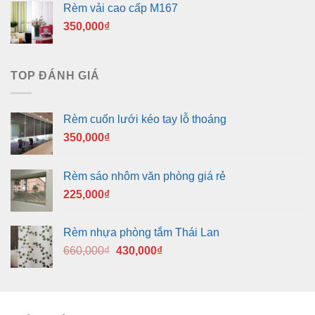
Rèm vải cao cấp M167
350,000
₫
TOP ĐÁNH GIÁ
Rèm cuốn lưới kéo tay lỗ thoáng
350,000
₫
Rèm sáo nhôm văn phòng giá rẻ
225,000
₫
Rèm nhựa phòng tắm Thái Lan
Giá
Giá
660,000
₫
430,000
₫
gốc
hiện
là:
tại
660,000₫.
là:
430,000₫.