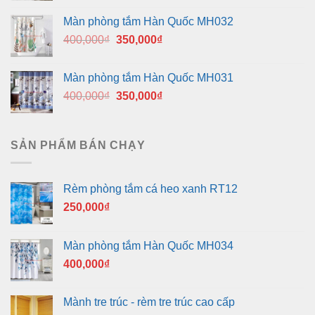
là:
tại
Màn phòng tắm Hàn Quốc MH032
400,000₫.
là:
Giá
Giá
400,000
₫
350,000
₫
350,000₫.
gốc
hiện
là:
tại
Màn phòng tắm Hàn Quốc MH031
400,000₫.
là:
Giá
Giá
400,000
₫
350,000
₫
350,000₫.
gốc
hiện
là:
tại
400,000₫.
là:
SẢN PHẨM BÁN CHẠY
350,000₫.
Rèm phòng tắm cá heo xanh RT12
250,000
₫
Màn phòng tắm Hàn Quốc MH034
400,000
₫
Mành tre trúc - rèm tre trúc cao cấp