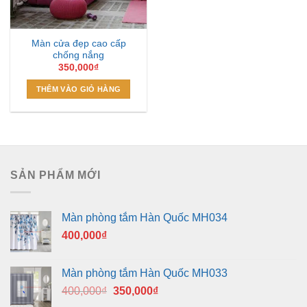
Màn cửa đẹp cao cấp
chống nắng
350,000
₫
THÊM VÀO GIỎ HÀNG
SẢN PHẨM MỚI
Màn phòng tắm Hàn Quốc MH034
400,000
₫
Màn phòng tắm Hàn Quốc MH033
Giá
Giá
400,000
₫
350,000
₫
gốc
hiện