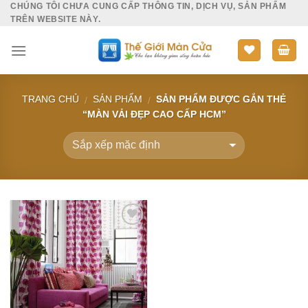
CHÚNG TÔI CHƯA CUNG CẤP THÔNG TIN, DỊCH VỤ, SẢN PHẨM
Skip
TRÊN WEBSITE NÀY.
to
content
TRANG CHỦ
SẢN PHẨM
SẢN PHẨM ĐƯỢC GẮN THẺ
/
/
“MÀN VẢI ĐẸP CAO CẤP HCM”
Add to
Wishlist