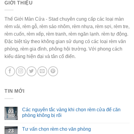
GIỚI THIỆU
Thế Giới Màn Cửa - Stad chuyên cung cấp các loại màn
rèm vải, rèm gỗ, rèm sáo nhôm, rèm nhựa, rèm sợi, rèm tre,
rèm cuốn, rèm xếp, rèm tranh, rèm ngăn lạnh. rèm tự động.
Đặc biệt tùy theo không gian sử dụng có các loại rèm văn
phòng, rèm gia đình, phông hội trường. Với phong cách
kiểu dáng hiện đại và tân cổ điển.
TIN MỚI
Các nguyên tắc vàng khi chọn rèm cửa để căn
03
phòng không bị rối
Th12
Tư vấn chọn rèm cho văn phòng
23