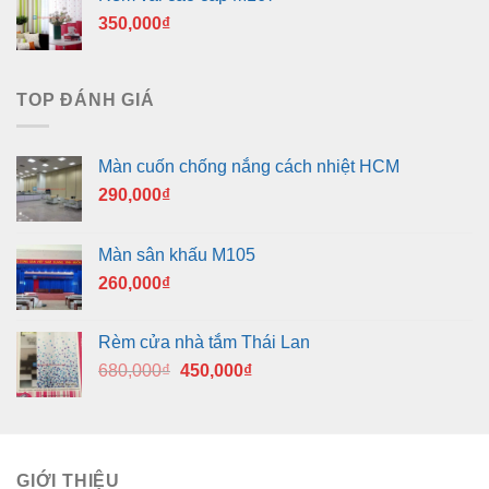
350,000
₫
TOP ĐÁNH GIÁ
Màn cuốn chống nắng cách nhiệt HCM
290,000
₫
Màn sân khấu M105
260,000
₫
Rèm cửa nhà tắm Thái Lan
Giá
Giá
680,000
₫
450,000
₫
gốc
hiện
là:
tại
680,000₫.
là:
450,000₫.
GIỚI THIỆU