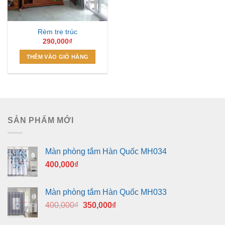
Rèm tre trúc
290,000
₫
THÊM VÀO GIỎ HÀNG
SẢN PHẨM MỚI
Màn phòng tắm Hàn Quốc MH034
400,000
₫
Màn phòng tắm Hàn Quốc MH033
Giá
Giá
400,000
₫
350,000
₫
gốc
hiện