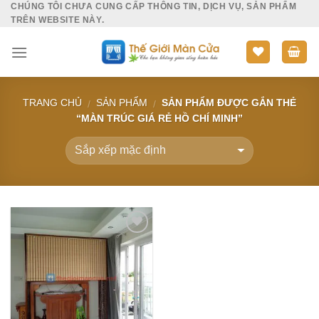
CHÚNG TÔI CHƯA CUNG CẤP THÔNG TIN, DỊCH VỤ, SẢN PHẨM
Skip
TRÊN WEBSITE NÀY.
to
content
TRANG CHỦ
SẢN PHẨM
SẢN PHẨM ĐƯỢC GẮN THẺ
/
/
“MÀN TRÚC GIÁ RẺ HỒ CHÍ MINH”
Add to
Wishlist