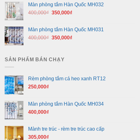
là:
tại
Màn phòng tắm Hàn Quốc MH032
400,000₫.
là:
Giá
Giá
400,000
₫
350,000
₫
350,000₫.
gốc
hiện
là:
tại
Màn phòng tắm Hàn Quốc MH031
400,000₫.
là:
Giá
Giá
400,000
₫
350,000
₫
350,000₫.
gốc
hiện
là:
tại
400,000₫.
là:
SẢN PHẨM BÁN CHẠY
350,000₫.
Rèm phòng tắm cá heo xanh RT12
250,000
₫
Màn phòng tắm Hàn Quốc MH034
400,000
₫
Mành tre trúc - rèm tre trúc cao cấp
305,000
₫