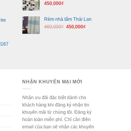
450,000
₫
Rèm nhà tắm Thái Lan
tre
Giá
Giá
460,000
₫
450,000
₫
gốc
hiện
là:
tại
M167
460,000₫.
là:
450,000₫.
NHẬN KHUYẾN MẠI MỚI
Nhận ưu đãi đặc biệt dành cho
khách hàng khi đăng ký nhận tin
khuyến mãi từ chúng tôi. Đăng ký
hoàn toàn miễn phí. Chỉ cần điền
email của bạn sẽ nhận các khuyến