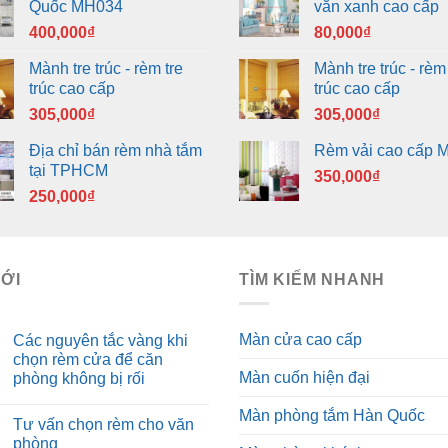
Quốc MH034
văn xanh cao cấp
400,000
₫
80,000
₫
Mành tre trúc - rèm tre
Mành tre trúc - rèm 
trúc cao cấp
trúc cao cấp
305,000
₫
305,000
₫
Địa chỉ bán rèm nhà tắm
Rèm vải cao cấp 
tại TPHCM
350,000
₫
250,000
₫
MỚI
TÌM KIẾM NHANH
Màn cửa cao cấp
Các nguyên tắc vàng khi
chọn rèm cửa để căn
Màn cuốn hiện đại
phòng không bị rối
Màn phòng tắm Hàn Quốc
Tư vấn chọn rèm cho văn
phòng