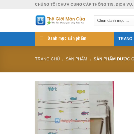
Skip
CHÚNG TÔI CHƯA CUNG CẤP THÔNG TIN, DỊCH VỤ,
to
content
Danh mục sản phẩm
TRANG
TRANG CHỦ
SẢN PHẨM
SẢN PHẨM ĐƯỢC G
/
/
Add to
Wishlist