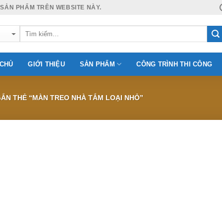
 SẢN PHẨM TRÊN WEBSITE NÀY.
 CHỦ
GIỚI THIỆU
SẢN PHẨM
CÔNG TRÌNH THI CÔNG
ẮN THẺ “MÀN TREO NHÀ TẮM LOẠI NHỎ”