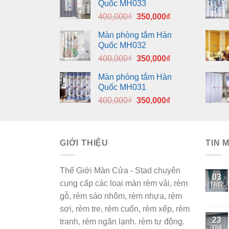
Quốc MH033
Giá
Giá
400,000
₫
350,000
₫
gốc
hiện
Màn phòng tắm Hàn
là:
tại
Quốc MH032
400,000₫.
là:
Giá
Giá
400,000
₫
350,000
₫
350,000₫.
gốc
hiện
Màn phòng tắm Hàn
là:
tại
Quốc MH031
400,000₫.
là:
Giá
Giá
400,000
₫
350,000
₫
350,000₫.
gốc
hiện
là:
tại
400,000₫.
là:
GIỚI THIỆU
350,000₫.
TIN 
Thế Giới Màn Cửa - Stad chuyên
03
cung cấp các loại màn rèm vải, rèm
Th12
gỗ, rèm sáo nhôm, rèm nhựa, rèm
sợi, rèm tre, rèm cuốn, rèm xếp, rèm
23
tranh, rèm ngăn lạnh. rèm tự động.
Th4