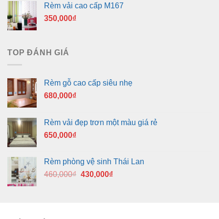
Rèm vải cao cấp M167
350,000
₫
TOP ĐÁNH GIÁ
Rèm gỗ cao cấp siêu nhẹ
680,000
₫
Rèm vải đẹp trơn một màu giá rẻ
650,000
₫
Rèm phòng vệ sinh Thái Lan
Giá
Giá
460,000
₫
430,000
₫
gốc
hiện
là:
tại
460,000₫.
là:
430,000₫.