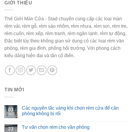
GIỚI THIỆU
Thế Giới Màn Cửa - Stad chuyên cung cấp các loại màn
rèm vải, rèm gỗ, rèm sáo nhôm, rèm nhựa, rèm sợi, rèm tre,
rèm cuốn, rèm xếp, rèm tranh, rèm ngăn lạnh. rèm tự động.
Đặc biệt tùy theo không gian sử dụng có các loại rèm văn
phòng, rèm gia đình, phông hội trường. Với phong cách
kiểu dáng hiện đại và tân cổ điển.
TIN MỚI
Các nguyên tắc vàng khi chọn rèm cửa để căn
03
phòng không bị rối
Th12
Tư vấn chọn rèm cho văn phòng
23