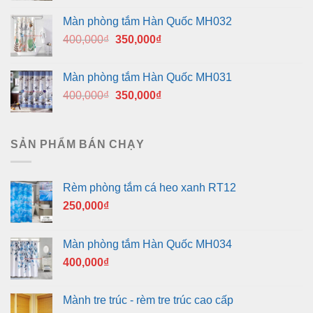
là:
tại
Màn phòng tắm Hàn Quốc MH032
400,000₫.
là:
Giá
Giá
400,000
₫
350,000
₫
350,000₫.
gốc
hiện
là:
tại
Màn phòng tắm Hàn Quốc MH031
400,000₫.
là:
Giá
Giá
400,000
₫
350,000
₫
350,000₫.
gốc
hiện
là:
tại
400,000₫.
là:
SẢN PHẨM BÁN CHẠY
350,000₫.
Rèm phòng tắm cá heo xanh RT12
250,000
₫
Màn phòng tắm Hàn Quốc MH034
400,000
₫
Mành tre trúc - rèm tre trúc cao cấp