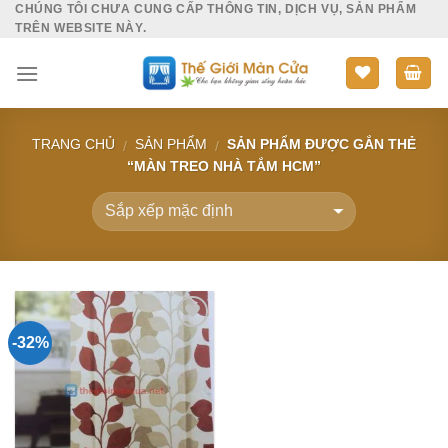
CHÚNG TÔI CHƯA CUNG CẤP THÔNG TIN, DỊCH VỤ, SẢN PHẨM
Skip
TRÊN WEBSITE NÀY.
to
content
TRANG CHỦ
SẢN PHẨM
SẢN PHẨM ĐƯỢC GẮN THẺ
/
/
“MÀN TREO NHÀ TẮM HCM”
-32%
Add to
Wishlist