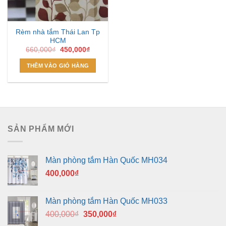
Rèm nhà tắm Thái Lan Tp
HCM
Giá
Giá
660,000
₫
450,000
₫
gốc
hiện
là:
tại
THÊM VÀO GIỎ HÀNG
660,000₫.
là:
450,000₫.
SẢN PHẨM MỚI
Màn phòng tắm Hàn Quốc MH034
400,000
₫
Màn phòng tắm Hàn Quốc MH033
Giá
Giá
400,000
₫
350,000
₫
gốc
hiện