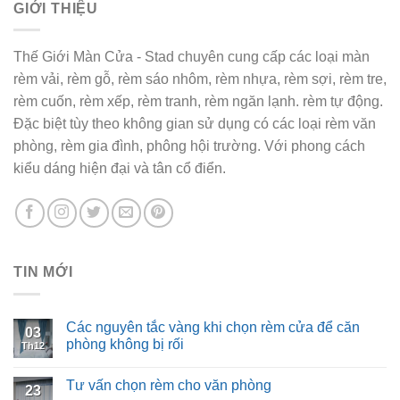
GIỚI THIỆU
Thế Giới Màn Cửa - Stad chuyên cung cấp các loại màn
rèm vải, rèm gỗ, rèm sáo nhôm, rèm nhựa, rèm sợi, rèm tre,
rèm cuốn, rèm xếp, rèm tranh, rèm ngăn lạnh. rèm tự động.
Đặc biệt tùy theo không gian sử dụng có các loại rèm văn
phòng, rèm gia đình, phông hội trường. Với phong cách
kiểu dáng hiện đại và tân cổ điển.
TIN MỚI
Các nguyên tắc vàng khi chọn rèm cửa để căn
03
phòng không bị rối
Th12
Tư vấn chọn rèm cho văn phòng
23