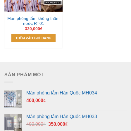
Màn phòng tắm không thấm
nước RT01
320,000
₫
THÊM VÀO GIỎ HÀNG
SẢN PHẨM MỚI
Màn phòng tắm Hàn Quốc MH034
400,000
₫
Màn phòng tắm Hàn Quốc MH033
Giá
Giá
400,000
₫
350,000
₫
gốc
hiện