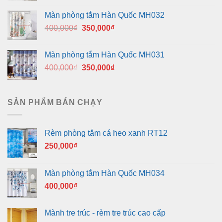
là:
tại
Màn phòng tắm Hàn Quốc MH032
400,000₫.
là:
Giá
Giá
400,000
₫
350,000
₫
350,000₫.
gốc
hiện
là:
tại
Màn phòng tắm Hàn Quốc MH031
400,000₫.
là:
Giá
Giá
400,000
₫
350,000
₫
350,000₫.
gốc
hiện
là:
tại
400,000₫.
là:
SẢN PHẨM BÁN CHẠY
350,000₫.
Rèm phòng tắm cá heo xanh RT12
250,000
₫
Màn phòng tắm Hàn Quốc MH034
400,000
₫
Mành tre trúc - rèm tre trúc cao cấp