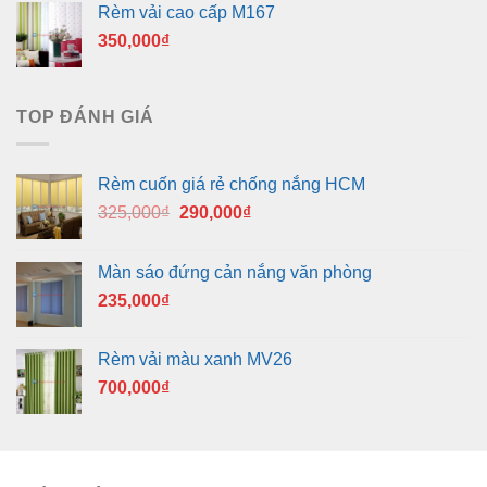
Rèm vải cao cấp M167
350,000
₫
TOP ĐÁNH GIÁ
Rèm cuốn giá rẻ chống nắng HCM
Giá
Giá
325,000
₫
290,000
₫
gốc
hiện
là:
tại
Màn sáo đứng cản nắng văn phòng
325,000₫.
là:
235,000
₫
290,000₫.
Rèm vải màu xanh MV26
700,000
₫