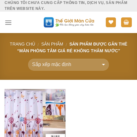
CHÚNG TÔI CHƯA CUNG CẤP THÔNG TIN, DỊCH VỤ, SẢN PHẨM
Skip
TRÊN WEBSITE NÀY.
to
content
TRANG CHỦ
SẢN PHẨM
SẢN PHẨM ĐƯỢC GẮN THẺ
/
/
“MÀN PHÒNG TẮM GIÁ RẺ KHÔNG THẤM NƯỚC”
Add to
Wishlist