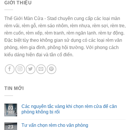
GIỚI THIỆU
Thế Giới Màn Cửa - Stad chuyên cung cấp các loại màn
rèm vải, rèm gỗ, rèm sáo nhôm, rèm nhựa, rèm sợi, rèm tre,
rèm cuốn, rèm xếp, rèm tranh, rèm ngăn lạnh. rèm tự động.
Đặc biệt tùy theo không gian sử dụng có các loại rèm văn
phòng, rèm gia đình, phông hội trường. Với phong cách
kiểu dáng hiện đại và tân cổ điển.
TIN MỚI
Các nguyên tắc vàng khi chọn rèm cửa để căn
03
phòng không bị rối
Th12
Tư vấn chọn rèm cho văn phòng
23