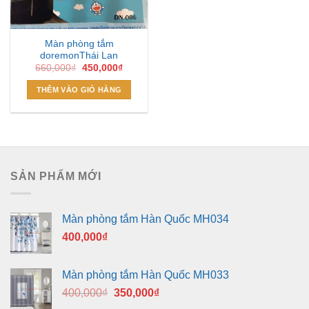
Màn phòng tắm
doremonThái Lan
Giá
Giá
660,000
₫
450,000
₫
gốc
hiện
là:
tại
THÊM VÀO GIỎ HÀNG
660,000₫.
là:
450,000₫.
SẢN PHẨM MỚI
Màn phòng tắm Hàn Quốc MH034
400,000
₫
Màn phòng tắm Hàn Quốc MH033
Giá
Giá
400,000
₫
350,000
₫
gốc
hiện