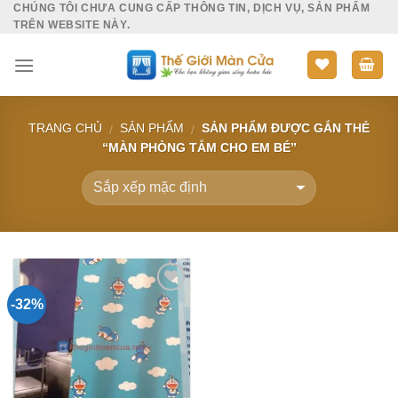
CHÚNG TÔI CHƯA CUNG CẤP THÔNG TIN, DỊCH VỤ, SẢN PHẨM
Skip
TRÊN WEBSITE NÀY.
to
content
TRANG CHỦ
SẢN PHẨM
SẢN PHẨM ĐƯỢC GẮN THẺ
/
/
“MÀN PHÒNG TẮM CHO EM BÉ”
-32%
Add to
Wishlist