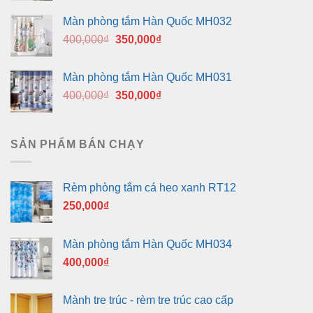
là:
tại
Màn phòng tắm Hàn Quốc MH032
400,000₫.
là:
Giá
Giá
400,000
₫
350,000
₫
350,000₫.
gốc
hiện
là:
tại
Màn phòng tắm Hàn Quốc MH031
400,000₫.
là:
Giá
Giá
400,000
₫
350,000
₫
350,000₫.
gốc
hiện
là:
tại
400,000₫.
là:
SẢN PHẨM BÁN CHẠY
350,000₫.
Rèm phòng tắm cá heo xanh RT12
250,000
₫
Màn phòng tắm Hàn Quốc MH034
400,000
₫
Mành tre trúc - rèm tre trúc cao cấp