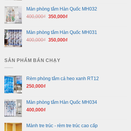
là:
tại
Màn phòng tắm Hàn Quốc MH032
400,000₫.
là:
Giá
Giá
400,000
₫
350,000
₫
350,000₫.
gốc
hiện
là:
tại
Màn phòng tắm Hàn Quốc MH031
400,000₫.
là:
Giá
Giá
400,000
₫
350,000
₫
350,000₫.
gốc
hiện
là:
tại
400,000₫.
là:
SẢN PHẨM BÁN CHẠY
350,000₫.
Rèm phòng tắm cá heo xanh RT12
250,000
₫
Màn phòng tắm Hàn Quốc MH034
400,000
₫
Mành tre trúc - rèm tre trúc cao cấp