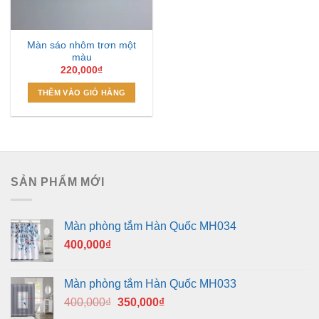
Màn sáo nhôm trơn một
màu
220,000
₫
THÊM VÀO GIỎ HÀNG
SẢN PHẨM MỚI
Màn phòng tắm Hàn Quốc MH034
400,000
₫
Màn phòng tắm Hàn Quốc MH033
Giá
Giá
400,000
₫
350,000
₫
gốc
hiện