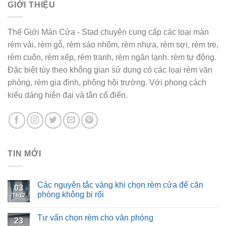
GIỚI THIỆU
Thế Giới Màn Cửa - Stad chuyên cung cấp các loại màn
rèm vải, rèm gỗ, rèm sáo nhôm, rèm nhựa, rèm sợi, rèm tre,
rèm cuốn, rèm xếp, rèm tranh, rèm ngăn lạnh. rèm tự động.
Đặc biệt tùy theo không gian sử dụng có các loại rèm văn
phòng, rèm gia đình, phông hội trường. Với phong cách
kiểu dáng hiện đại và tân cổ điển.
TIN MỚI
Các nguyên tắc vàng khi chọn rèm cửa để căn
03
phòng không bị rối
Th12
Tư vấn chọn rèm cho văn phòng
23