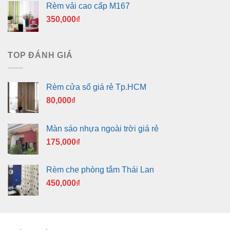
Rèm vải cao cấp M167
350,000
₫
TOP ĐÁNH GIÁ
Rèm cửa sổ giá rẻ Tp.HCM
80,000
₫
Màn sáo nhựa ngoài trời giá rẻ
175,000
₫
Rèm che phòng tắm Thái Lan
450,000
₫