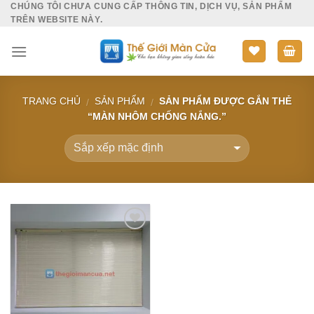
CHÚNG TÔI CHƯA CUNG CẤP THÔNG TIN, DỊCH VỤ, SẢN PHẨM
Skip
TRÊN WEBSITE NÀY.
to
content
TRANG CHỦ
SẢN PHẨM
SẢN PHẨM ĐƯỢC GẮN THẺ
/
/
“MÀN NHÔM CHỐNG NẮNG.”
Add to
Wishlist