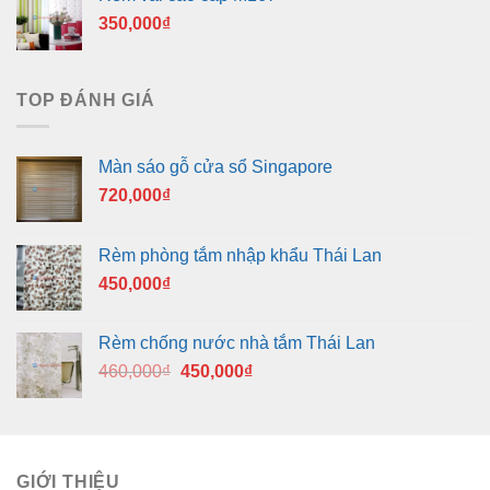
350,000
₫
TOP ĐÁNH GIÁ
Màn sáo gỗ cửa sổ Singapore
720,000
₫
Rèm phòng tắm nhập khẩu Thái Lan
450,000
₫
Rèm chống nước nhà tắm Thái Lan
Giá
Giá
460,000
₫
450,000
₫
gốc
hiện
là:
tại
460,000₫.
là:
450,000₫.
GIỚI THIỆU