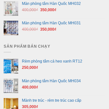
là:
tại
Màn phòng tắm Hàn Quốc MH032
400,000₫.
là:
Giá
Giá
400,000
₫
350,000
₫
350,000₫.
gốc
hiện
là:
tại
Màn phòng tắm Hàn Quốc MH031
400,000₫.
là:
Giá
Giá
400,000
₫
350,000
₫
350,000₫.
gốc
hiện
là:
tại
400,000₫.
là:
SẢN PHẨM BÁN CHẠY
350,000₫.
Rèm phòng tắm cá heo xanh RT12
250,000
₫
Màn phòng tắm Hàn Quốc MH034
400,000
₫
Mành tre trúc - rèm tre trúc cao cấp
305,000
₫