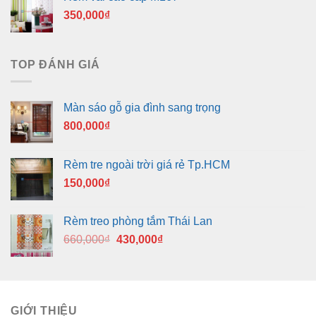
350,000
₫
TOP ĐÁNH GIÁ
Màn sáo gỗ gia đình sang trọng
800,000
₫
Rèm tre ngoài trời giá rẻ Tp.HCM
150,000
₫
Rèm treo phòng tắm Thái Lan
Giá
Giá
660,000
₫
430,000
₫
gốc
hiện
là:
tại
660,000₫.
là:
430,000₫.
GIỚI THIỆU