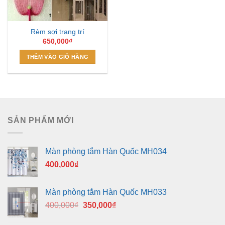
Rèm sợi trang trí
650,000
₫
THÊM VÀO GIỎ HÀNG
SẢN PHẨM MỚI
Màn phòng tắm Hàn Quốc MH034
400,000
₫
Màn phòng tắm Hàn Quốc MH033
Giá
Giá
400,000
₫
350,000
₫
gốc
hiện