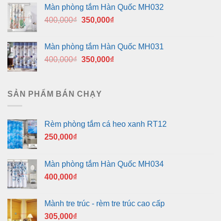
là:
tại
Màn phòng tắm Hàn Quốc MH032
400,000₫.
là:
Giá
Giá
400,000
₫
350,000
₫
350,000₫.
gốc
hiện
là:
tại
Màn phòng tắm Hàn Quốc MH031
400,000₫.
là:
Giá
Giá
400,000
₫
350,000
₫
350,000₫.
gốc
hiện
là:
tại
400,000₫.
là:
SẢN PHẨM BÁN CHẠY
350,000₫.
Rèm phòng tắm cá heo xanh RT12
250,000
₫
Màn phòng tắm Hàn Quốc MH034
400,000
₫
Mành tre trúc - rèm tre trúc cao cấp
305,000
₫