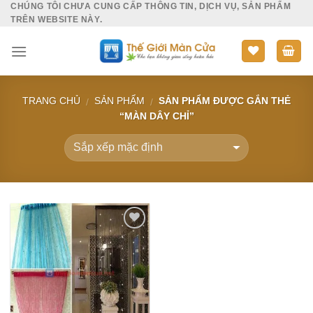
CHÚNG TÔI CHƯA CUNG CẤP THÔNG TIN, DỊCH VỤ, SẢN PHẨM
Skip
TRÊN WEBSITE NÀY.
to
content
TRANG CHỦ
SẢN PHẨM
SẢN PHẨM ĐƯỢC GẮN THẺ
/
/
“MÀN DÂY CHỈ”
Add to
Wishlist