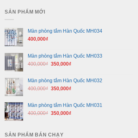
SẢN PHẨM MỚI
Màn phòng tắm Hàn Quốc MH034
400,000
₫
Màn phòng tắm Hàn Quốc MH033
Giá
Giá
400,000
₫
350,000
₫
gốc
hiện
là:
tại
Màn phòng tắm Hàn Quốc MH032
400,000₫.
là:
Giá
Giá
400,000
₫
350,000
₫
350,000₫.
gốc
hiện
là:
tại
Màn phòng tắm Hàn Quốc MH031
400,000₫.
là:
Giá
Giá
400,000
₫
350,000
₫
350,000₫.
gốc
hiện
là:
tại
400,000₫.
là:
SẢN PHẨM BÁN CHẠY