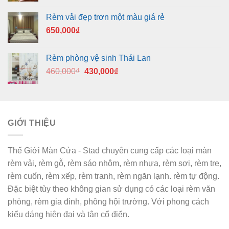
Rèm vải đẹp trơn một màu giá rẻ
650,000
₫
Rèm phòng vệ sinh Thái Lan
Giá
Giá
460,000
₫
430,000
₫
gốc
hiện
là:
tại
460,000₫.
là:
430,000₫.
GIỚI THIỆU
Thế Giới Màn Cửa - Stad chuyên cung cấp các loại màn
rèm vải, rèm gỗ, rèm sáo nhôm, rèm nhựa, rèm sợi, rèm tre,
rèm cuốn, rèm xếp, rèm tranh, rèm ngăn lạnh. rèm tự động.
Đặc biệt tùy theo không gian sử dụng có các loại rèm văn
phòng, rèm gia đình, phông hội trường. Với phong cách
kiểu dáng hiện đại và tân cổ điển.