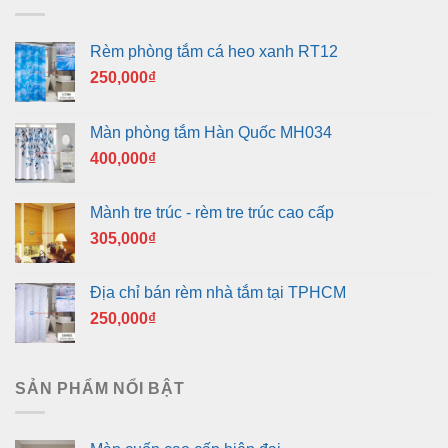
350,000₫.
Rèm phòng tắm cá heo xanh RT12
250,000
₫
Màn phòng tắm Hàn Quốc MH034
400,000
₫
Mành tre trúc - rèm tre trúc cao cấp
305,000
₫
Địa chỉ bán rèm nhà tắm tại TPHCM
250,000
₫
SẢN PHẨM NỔI BẬT