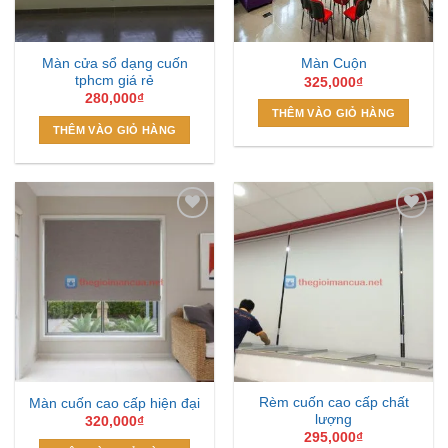
Màn cửa sổ dạng cuốn
Màn Cuộn
tphcm giá rẻ
325,000
₫
280,000
₫
THÊM VÀO GIỎ HÀNG
THÊM VÀO GIỎ HÀNG
Add to
Add to
Wishlist
Wishlist
Rèm cuốn cao cấp chất
Màn cuốn cao cấp hiện đại
lượng
320,000
₫
295,000
₫