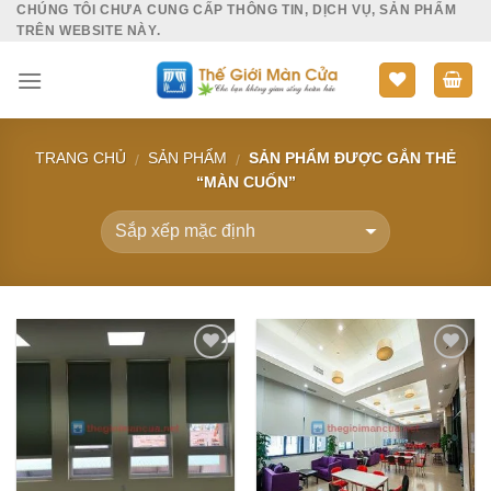
CHÚNG TÔI CHƯA CUNG CẤP THÔNG TIN, DỊCH VỤ, SẢN PHẨM
Skip
TRÊN WEBSITE NÀY.
to
content
TRANG CHỦ
SẢN PHẨM
SẢN PHẨM ĐƯỢC GẮN THẺ
/
/
“MÀN CUỐN”
Add to
Add to
Wishlist
Wishlist