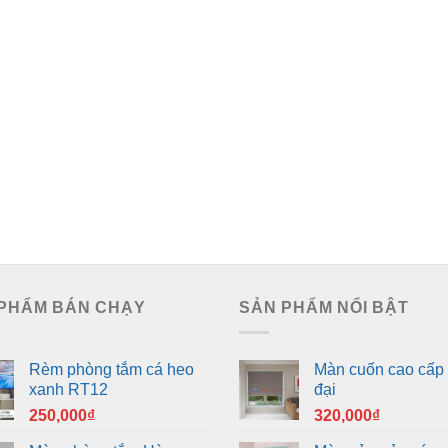
PHẨM BÁN CHẠY
SẢN PHẨM NỔI BẬT
Rèm phòng tắm cá heo
Màn cuốn cao cấp 
xanh RT12
đại
250,000
₫
320,000
₫