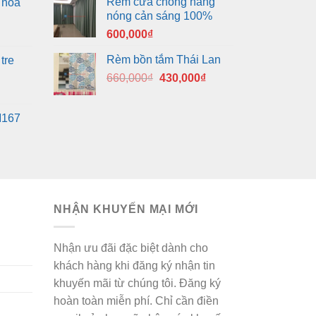
Rèm cửa chống nắng
 hoa
nóng cản sáng 100%
600,000
₫
Rèm bồn tắm Thái Lan
tre
Giá
Giá
660,000
₫
430,000
₫
gốc
hiện
là:
tại
M167
660,000₫.
là:
430,000₫.
NHẬN KHUYẾN MẠI MỚI
Nhận ưu đãi đặc biệt dành cho
khách hàng khi đăng ký nhận tin
khuyến mãi từ chúng tôi. Đăng ký
hoàn toàn miễn phí. Chỉ cần điền