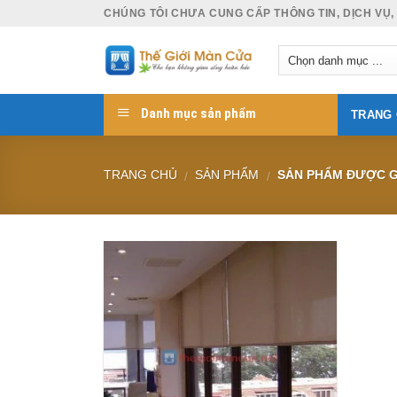
Skip
CHÚNG TÔI CHƯA CUNG CẤP THÔNG TIN, DỊCH VỤ,
to
content
Danh mục sản phẩm
TRANG
TRANG CHỦ
SẢN PHẨM
SẢN PHẨM ĐƯỢC GẮ
/
/
Add to
Wishlist