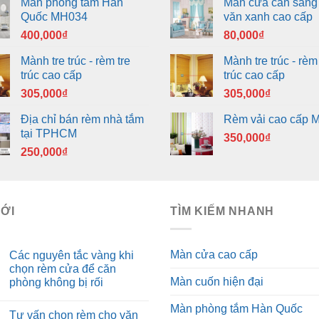
Màn phòng tắm Hàn
Màn cửa cản sáng
Quốc MH034
văn xanh cao cấp
400,000
₫
80,000
₫
Mành tre trúc - rèm tre
Mành tre trúc - rèm 
trúc cao cấp
trúc cao cấp
305,000
₫
305,000
₫
Địa chỉ bán rèm nhà tắm
Rèm vải cao cấp 
tại TPHCM
350,000
₫
250,000
₫
MỚI
TÌM KIẾM NHANH
Màn cửa cao cấp
Các nguyên tắc vàng khi
chọn rèm cửa để căn
Màn cuốn hiện đại
phòng không bị rối
Màn phòng tắm Hàn Quốc
Tư vấn chọn rèm cho văn