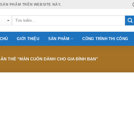
 SẢN PHẨM TRÊN WEBSITE NÀY.
 CHỦ
GIỚI THIỆU
SẢN PHẨM
CÔNG TRÌNH THI CÔNG
N THẺ “MÀN CUỐN DÀNH CHO GIA ĐÌNH BẠN”