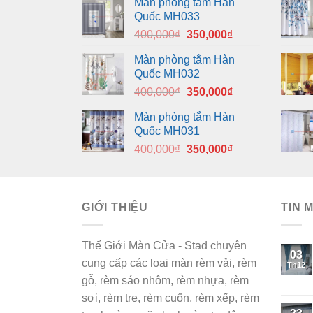
Màn phòng tắm Hàn
Quốc MH033
Giá
Giá
400,000
₫
350,000
₫
gốc
hiện
Màn phòng tắm Hàn
là:
tại
Quốc MH032
400,000₫.
là:
Giá
Giá
400,000
₫
350,000
₫
350,000₫.
gốc
hiện
Màn phòng tắm Hàn
là:
tại
Quốc MH031
400,000₫.
là:
Giá
Giá
400,000
₫
350,000
₫
350,000₫.
gốc
hiện
là:
tại
400,000₫.
là:
GIỚI THIỆU
350,000₫.
TIN 
Thế Giới Màn Cửa - Stad chuyên
03
cung cấp các loại màn rèm vải, rèm
Th12
gỗ, rèm sáo nhôm, rèm nhựa, rèm
sợi, rèm tre, rèm cuốn, rèm xếp, rèm