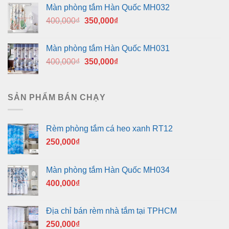
là:
tại
Màn phòng tắm Hàn Quốc MH032
400,000₫.
là:
Giá
Giá
400,000
₫
350,000
₫
350,000₫.
gốc
hiện
là:
tại
Màn phòng tắm Hàn Quốc MH031
400,000₫.
là:
Giá
Giá
400,000
₫
350,000
₫
350,000₫.
gốc
hiện
là:
tại
400,000₫.
là:
SẢN PHẨM BÁN CHẠY
350,000₫.
Rèm phòng tắm cá heo xanh RT12
250,000
₫
Màn phòng tắm Hàn Quốc MH034
400,000
₫
Địa chỉ bán rèm nhà tắm tại TPHCM
250,000
₫