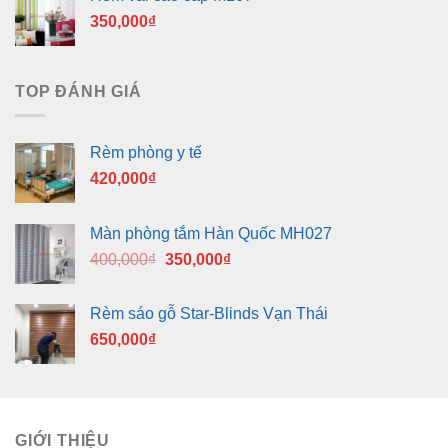
350,000
₫
TOP ĐÁNH GIÁ
Rèm phòng y tế
420,000
₫
Màn phòng tắm Hàn Quốc MH027
Giá
Giá
400,000
₫
350,000
₫
gốc
hiện
là:
tại
Rèm sáo gỗ Star-Blinds Vạn Thái
400,000₫.
là:
650,000
₫
350,000₫.
GIỚI THIỆU