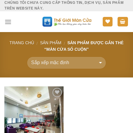
CHÚNG TÔI CHƯA CUNG CẤP THÔNG TIN, DỊCH VỤ, SẢN PHẨM
Skip
TRÊN WEBSITE NÀY.
to
content
TRANG CHỦ
SẢN PHẨM
SẢN PHẨM ĐƯỢC GẮN THẺ
/
/
“MÀN CỬA SỔ CUỘN”
Add to
Wishlist