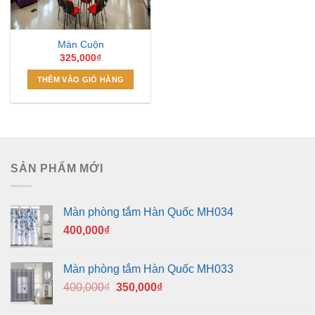
Màn Cuộn
325,000
₫
THÊM VÀO GIỎ HÀNG
SẢN PHẨM MỚI
Màn phòng tắm Hàn Quốc MH034
400,000
₫
Màn phòng tắm Hàn Quốc MH033
Giá
Giá
400,000
₫
350,000
₫
gốc
hiện