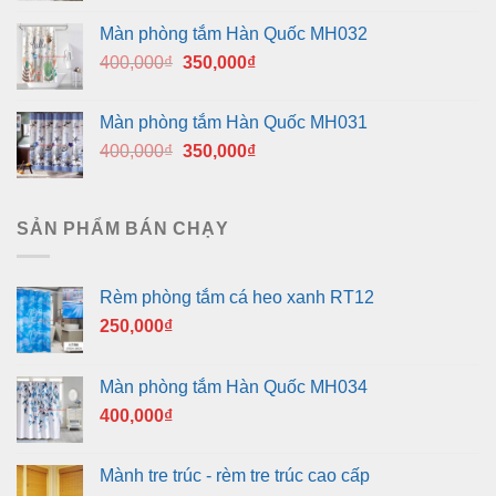
là:
tại
Màn phòng tắm Hàn Quốc MH032
400,000₫.
là:
Giá
Giá
400,000
₫
350,000
₫
350,000₫.
gốc
hiện
là:
tại
Màn phòng tắm Hàn Quốc MH031
400,000₫.
là:
Giá
Giá
400,000
₫
350,000
₫
350,000₫.
gốc
hiện
là:
tại
400,000₫.
là:
SẢN PHẨM BÁN CHẠY
350,000₫.
Rèm phòng tắm cá heo xanh RT12
250,000
₫
Màn phòng tắm Hàn Quốc MH034
400,000
₫
Mành tre trúc - rèm tre trúc cao cấp