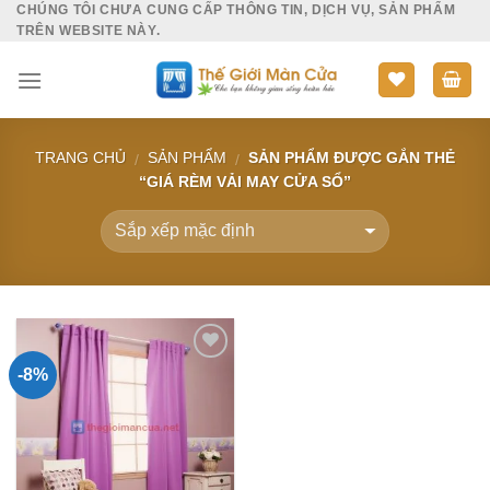
CHÚNG TÔI CHƯA CUNG CẤP THÔNG TIN, DỊCH VỤ, SẢN PHẨM
Skip
TRÊN WEBSITE NÀY.
to
content
TRANG CHỦ
SẢN PHẨM
SẢN PHẨM ĐƯỢC GẮN THẺ
/
/
“GIÁ RÈM VẢI MAY CỬA SỔ”
-8%
Add to
Wishlist