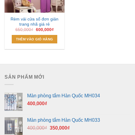
Rèm vải cửa sổ đơn giản
trang nhã giá rẻ
Giá
Giá
650,000
₫
600,000
₫
gốc
hiện
là:
tại
THÊM VÀO GIỎ HÀNG
650,000₫.
là:
600,000₫.
SẢN PHẨM MỚI
Màn phòng tắm Hàn Quốc MH034
400,000
₫
Màn phòng tắm Hàn Quốc MH033
Giá
Giá
400,000
₫
350,000
₫
gốc
hiện