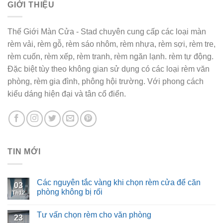
GIỚI THIỆU
Thế Giới Màn Cửa - Stad chuyên cung cấp các loại màn
rèm vải, rèm gỗ, rèm sáo nhôm, rèm nhựa, rèm sợi, rèm tre,
rèm cuốn, rèm xếp, rèm tranh, rèm ngăn lạnh. rèm tự động.
Đặc biệt tùy theo không gian sử dụng có các loại rèm văn
phòng, rèm gia đình, phông hội trường. Với phong cách
kiểu dáng hiện đại và tân cổ điển.
TIN MỚI
Các nguyên tắc vàng khi chọn rèm cửa để căn
03
phòng không bị rối
Th12
Tư vấn chọn rèm cho văn phòng
23