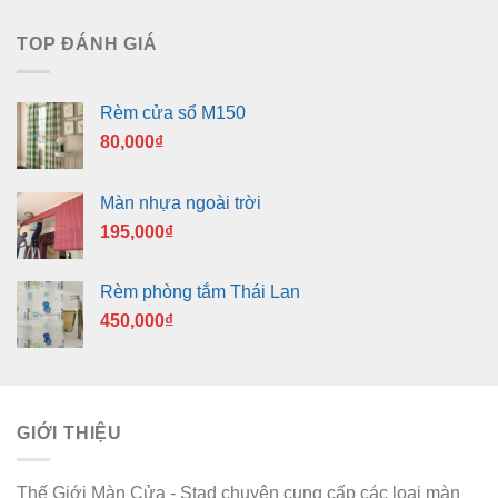
TOP ĐÁNH GIÁ
Rèm cửa sổ M150
80,000
₫
Màn nhựa ngoài trời
195,000
₫
Rèm phòng tắm Thái Lan
450,000
₫
GIỚI THIỆU
Thế Giới Màn Cửa - Stad chuyên cung cấp các loại màn