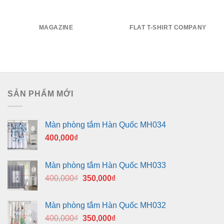
MAGAZINE
FLAT T-SHIRT COMPANY
SẢN PHẨM MỚI
Màn phòng tắm Hàn Quốc MH034
400,000
₫
Màn phòng tắm Hàn Quốc MH033
Giá
Giá
400,000
₫
350,000
₫
gốc
hiện
là:
tại
Màn phòng tắm Hàn Quốc MH032
400,000₫.
là:
Giá
Giá
400,000
₫
350,000
₫
350,000₫.