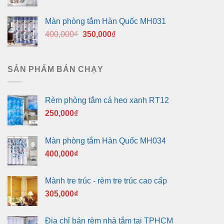
gốc
hiện
là:
tại
Màn phòng tắm Hàn Quốc MH031
400,000₫.
là:
Giá
Giá
400,000
₫
350,000
₫
350,000₫.
gốc
hiện
là:
tại
400,000₫.
là:
SẢN PHẨM BÁN CHẠY
350,000₫.
Rèm phòng tắm cá heo xanh RT12
250,000
₫
Màn phòng tắm Hàn Quốc MH034
400,000
₫
Mành tre trúc - rèm tre trúc cao cấp
305,000
₫
Địa chỉ bán rèm nhà tắm tại TPHCM