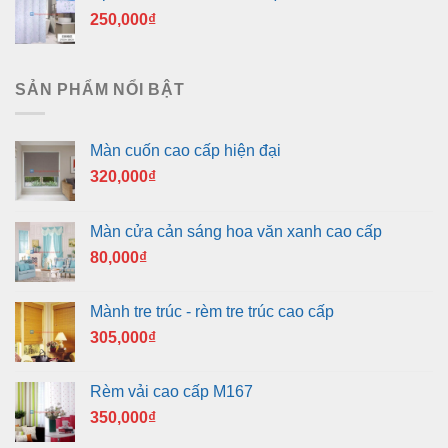
250,000
₫
SẢN PHẨM NỔI BẬT
Màn cuốn cao cấp hiện đại
320,000
₫
Màn cửa cản sáng hoa văn xanh cao cấp
80,000
₫
Mành tre trúc - rèm tre trúc cao cấp
305,000
₫
Rèm vải cao cấp M167
350,000
₫