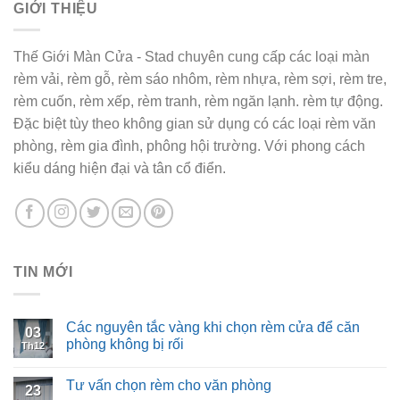
GIỚI THIỆU
Thế Giới Màn Cửa - Stad chuyên cung cấp các loại màn
rèm vải, rèm gỗ, rèm sáo nhôm, rèm nhựa, rèm sợi, rèm tre,
rèm cuốn, rèm xếp, rèm tranh, rèm ngăn lạnh. rèm tự động.
Đặc biệt tùy theo không gian sử dụng có các loại rèm văn
phòng, rèm gia đình, phông hội trường. Với phong cách
kiểu dáng hiện đại và tân cổ điển.
TIN MỚI
Các nguyên tắc vàng khi chọn rèm cửa để căn
03
phòng không bị rối
Th12
Tư vấn chọn rèm cho văn phòng
23