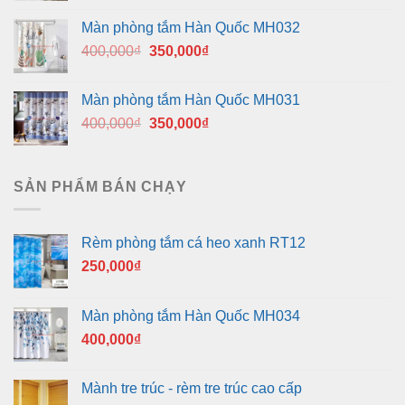
là:
tại
Màn phòng tắm Hàn Quốc MH032
400,000₫.
là:
Giá
Giá
400,000
₫
350,000
₫
350,000₫.
gốc
hiện
là:
tại
Màn phòng tắm Hàn Quốc MH031
400,000₫.
là:
Giá
Giá
400,000
₫
350,000
₫
350,000₫.
gốc
hiện
là:
tại
400,000₫.
là:
SẢN PHẨM BÁN CHẠY
350,000₫.
Rèm phòng tắm cá heo xanh RT12
250,000
₫
Màn phòng tắm Hàn Quốc MH034
400,000
₫
Mành tre trúc - rèm tre trúc cao cấp