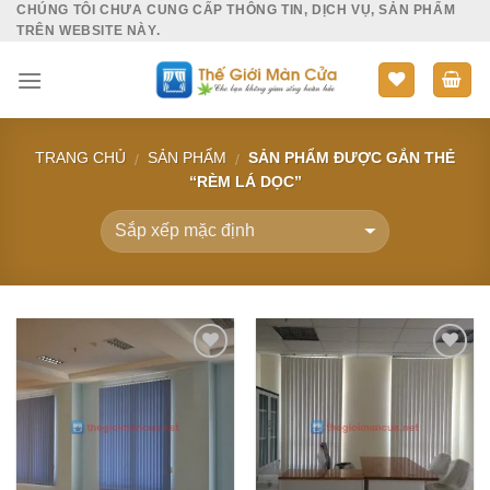
CHÚNG TÔI CHƯA CUNG CẤP THÔNG TIN, DỊCH VỤ, SẢN PHẨM
Skip
TRÊN WEBSITE NÀY.
to
content
TRANG CHỦ
SẢN PHẨM
SẢN PHẨM ĐƯỢC GẮN THẺ
/
/
“RÈM LÁ DỌC”
Add to
Add to
Wishlist
Wishlist