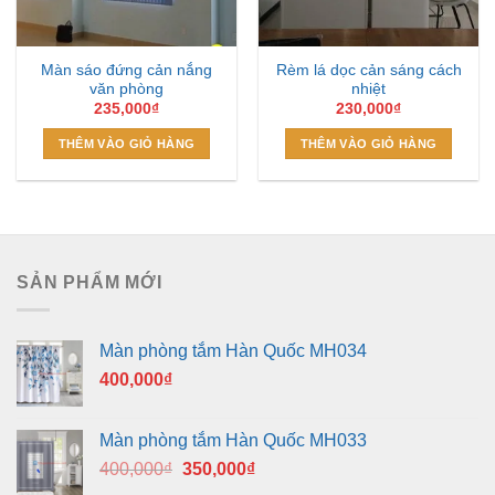
Màn sáo đứng cản nắng
Rèm lá dọc cản sáng cách
văn phòng
nhiệt
235,000
₫
230,000
₫
THÊM VÀO GIỎ HÀNG
THÊM VÀO GIỎ HÀNG
SẢN PHẨM MỚI
Màn phòng tắm Hàn Quốc MH034
400,000
₫
Màn phòng tắm Hàn Quốc MH033
Giá
Giá
400,000
₫
350,000
₫
gốc
hiện