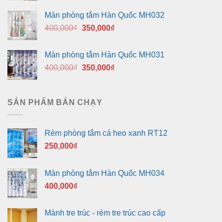
là:
tại
Màn phòng tắm Hàn Quốc MH032
400,000₫.
là:
Giá
Giá
400,000
₫
350,000
₫
350,000₫.
gốc
hiện
là:
tại
Màn phòng tắm Hàn Quốc MH031
400,000₫.
là:
Giá
Giá
400,000
₫
350,000
₫
350,000₫.
gốc
hiện
là:
tại
400,000₫.
là:
SẢN PHẨM BÁN CHẠY
350,000₫.
Rèm phòng tắm cá heo xanh RT12
250,000
₫
Màn phòng tắm Hàn Quốc MH034
400,000
₫
Mành tre trúc - rèm tre trúc cao cấp