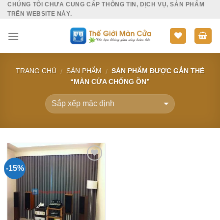
CHÚNG TÔI CHƯA CUNG CẤP THÔNG TIN, DỊCH VỤ, SẢN PHẨM
Skip
TRÊN WEBSITE NÀY.
to
content
TRANG CHỦ
SẢN PHẨM
SẢN PHẨM ĐƯỢC GẮN THẺ
/
/
“MÀN CỬA CHỐNG ỒN”
-15%
Add to
Wishlist