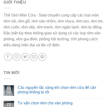
GIỚI THIỆU
Thế Giới Màn Cửa - Stad chuyên cung cấp các loại màn
rèm vải, rèm gỗ, rèm sáo nhôm, rèm nhựa, rèm sợi, rèm tre,
rèm cuốn, rèm xếp, rèm tranh, rèm ngăn lạnh. rèm tự động.
Đặc biệt tùy theo không gian sử dụng có các loại rèm văn
phòng, rèm gia đình, phông hội trường. Với phong cách
kiểu dáng hiện đại và tân cổ điển.
TIN MỚI
Các nguyên tắc vàng khi chọn rèm cửa để căn
03
phòng không bị rối
Th12
Tư vấn chọn rèm cho văn phòng
23