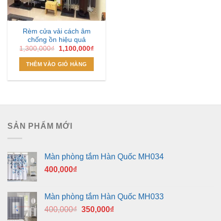
Rèm cửa vải cách âm
chống ồn hiệu quả
Giá
Giá
1,300,000
₫
1,100,000
₫
gốc
hiện
là:
tại
THÊM VÀO GIỎ HÀNG
1,300,000₫.
là:
1,100,000₫.
SẢN PHẨM MỚI
Màn phòng tắm Hàn Quốc MH034
400,000
₫
Màn phòng tắm Hàn Quốc MH033
Giá
Giá
400,000
₫
350,000
₫
gốc
hiện