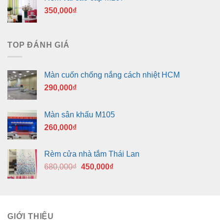
350,000
₫
TOP ĐÁNH GIÁ
Màn cuốn chống nắng cách nhiệt HCM
290,000
₫
Màn sân khấu M105
260,000
₫
Rèm cửa nhà tắm Thái Lan
Giá
Giá
680,000
₫
450,000
₫
gốc
hiện
là:
tại
680,000₫.
là:
450,000₫.
GIỚI THIỆU