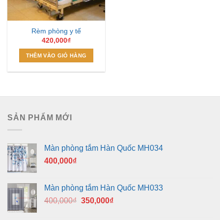
Rèm phòng y tế
420,000
₫
THÊM VÀO GIỎ HÀNG
SẢN PHẨM MỚI
Màn phòng tắm Hàn Quốc MH034
400,000
₫
Màn phòng tắm Hàn Quốc MH033
Giá
Giá
400,000
₫
350,000
₫
gốc
hiện