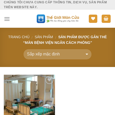
CHÚNG TÔI CHƯA CUNG CẤP THÔNG TIN, DỊCH VỤ, SẢN PHẨM
Skip
TRÊN WEBSITE NÀY.
to
content
TRANG CHỦ
SẢN PHẨM
SẢN PHẨM ĐƯỢC GẮN THẺ
/
/
“MÀN BỆNH VIỆN NGĂN CÁCH PHÒNG”
Add to
Wishlist