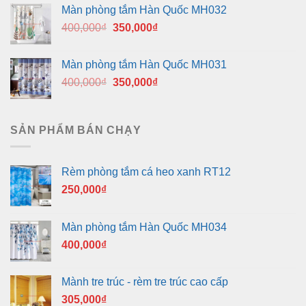
là:
tại
Màn phòng tắm Hàn Quốc MH032
400,000₫.
là:
Giá
Giá
400,000
₫
350,000
₫
350,000₫.
gốc
hiện
là:
tại
Màn phòng tắm Hàn Quốc MH031
400,000₫.
là:
Giá
Giá
400,000
₫
350,000
₫
350,000₫.
gốc
hiện
là:
tại
400,000₫.
là:
SẢN PHẨM BÁN CHẠY
350,000₫.
Rèm phòng tắm cá heo xanh RT12
250,000
₫
Màn phòng tắm Hàn Quốc MH034
400,000
₫
Mành tre trúc - rèm tre trúc cao cấp
305,000
₫